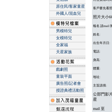
原住民/客家童星
客戶要先看
外國人/混血兒
照片大小60
報名 請mai
男模特兒
姓名:
女模特兒
出生年月日:
全家福
電話:
天星家族
身高:
體重:
戲劇照
童裝平面
地址:
廣告照/記者會
主旨請填:
授證典禮活動照
公部門影片
星
mail 至