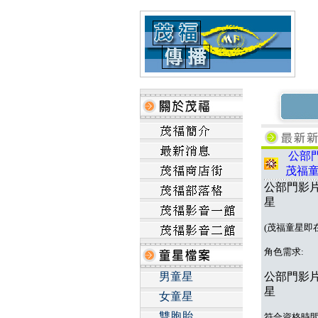
公部門
茂福
公部門影片
星
(茂福童星即
角色需求:
男童星
公部門影片
星
女童星
雙胞胎
符合
資格
時