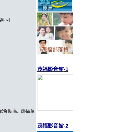
張即可
茂福影音館
-1
合度高...茂福童
茂福影音館
-2