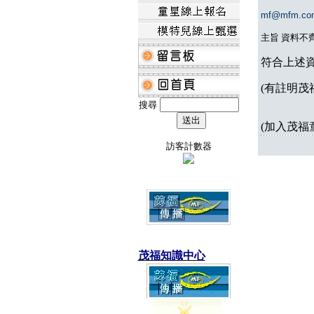
mf@mfm.co
主旨 資料不
符合上述
(有註明茂
搜尋
(加入茂福
訪客計數器
茂福知識中心