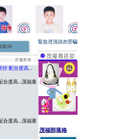
緊急澄清請勿受騙
動歡迎報名...
茂福童星家族長期徵求0-3個月新生兒小童星 小演員
控 配合度高...
合度高...茂福童
合度高...茂福童
茂福部落格