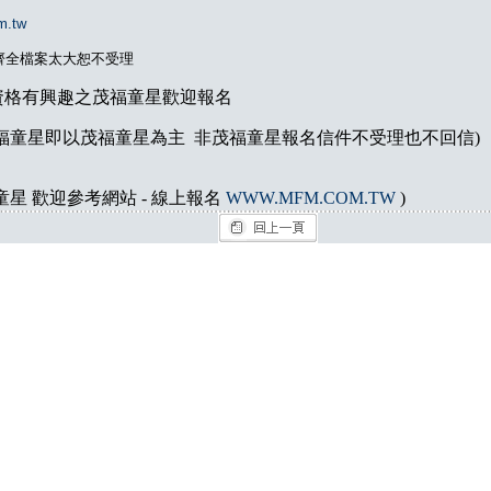
m.tw
齊全檔案太大恕不受理
資格有興趣之茂福童星歡迎報名
福童星即以茂福童星為主 非茂福童星報名信件不受理也不回信)
童星 歡迎參考網站 - 線上報名
WWW.MFM.COM.TW
)