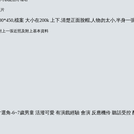
照片
0*450,檔案 大小在200k 上下.清楚正面脫帽,人物勿太小,半身一
l 附上一張近照及附上基本資料
選角-6~7歲男童 活潑可愛 有演戲經驗 會演 反應機伶 聽話受控 配