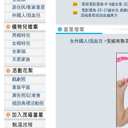
電視電影選角-8~9歲女童 活
原住民/客家童星
電影選角-15~17歲女生 戲
外國人/混血兒
茂福童星或混血偏東方
男模特兒
女外國人/混血兒
>安妮布魯
女模特兒
全家福
天星家族
戲劇照
童裝平面
廣告照/記者會
授證典禮活動照