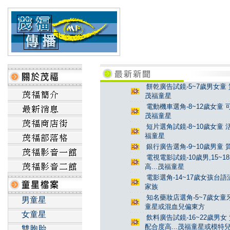
餅乾廣告試鏡-5~7歲男女童 
茂福童星
電動機車選角-8~12歲女童 
茂福童星
短片選角試鏡-8~10歲女童 
福童星
銀行廣告選角-9~10歲男童 
電視電影試鏡-10歲男,15~
高...茂福童星
電影選角-14~17歲女孩台
家族
知名藥妝店選角-5~7歲女童牙
男童星
童星或混血兒偏東方
女童星
飲料廣告試鏡-16~22歲男女
配合度高...茂福童星或模特
雙胞胎