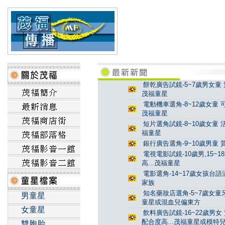
餅乾廣告試鏡-5~7歲男女童 
茂福童星
電動機車選角-8~12歲女童 
茂福童星
短片選角試鏡-8~10歲女童 
福童星
銀行廣告選角-9~10歲男童 
電視電影試鏡-10歲男,15~
高...茂福童星
電影選角-14~17歲女孩台
家族
知名藥妝店選角-5~7歲女童牙
男童星
童星或混血兒偏東方
女童星
飲料廣告試鏡-16~22歲男女
配合度高...茂福童星或模特
雙胞胎