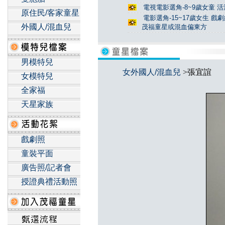
電視電影選角-8~9歲女童 活
原住民/客家童星
電影選角-15~17歲女生 戲
外國人/混血兒
茂福童星或混血偏東方
男模特兒
女外國人/混血兒
>張宜誼
女模特兒
全家福
天星家族
戲劇照
童裝平面
廣告照/記者會
授證典禮活動照