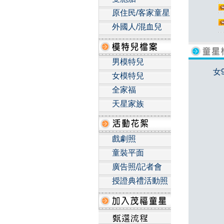
原住民/客家童星
外國人/混血兒
男模特兒
女
女模特兒
全家福
天星家族
戲劇照
童裝平面
廣告照/記者會
授證典禮活動照