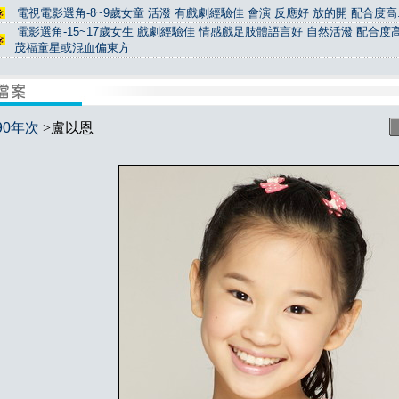
電視電影選角-8~9歲女童 活潑 有戲劇經驗佳 會演 反應好 放的開 配合度高.
電影選角-15~17歲女生 戲劇經驗佳 情感戲足肢體語言好 自然活潑 配合度高
茂福童星或混血偏東方
90年次
>盧以恩