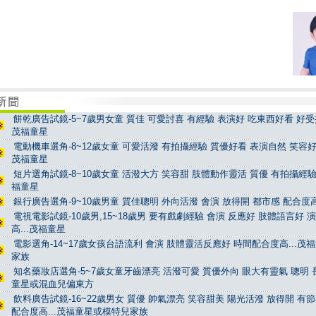
餅乾廣告試鏡-5~7歲男女童 質佳 可愛討喜 有經驗 表演好 吃東西好看 好受控
茂福童星
電動機車選角-8~12歲女童 可愛活潑 有拍攝經驗 質優好看 表演自然 笑容好看
茂福童星
短片選角試鏡-8~10歲女童 活潑大方 笑容甜 肢體動作靈活 質優 有拍攝經驗 
福童星
銀行廣告選角-9~10歲男童 質佳聰明 外向活潑 會演 放得開 都市感 配合度高
電視電影試鏡-10歲男,15~18歲男 要有戲劇經驗 會演 反應好 肢體語言好 
高...茂福童星
電影選角-14~17歲女孩台語流利 會演 肢體靈活反應好 時間配合度高...茂
家族
知名藥妝店選角-5~7歲女童牙齒漂亮 活潑可愛 質優外向 眼大有靈氣 聰明 長
童星或混血兒偏東方
飲料廣告試鏡-16~22歲男女 質優 帥氣漂亮 笑容甜美 陽光活潑 放得開 有
配合度高...茂福童星或模特兒家族