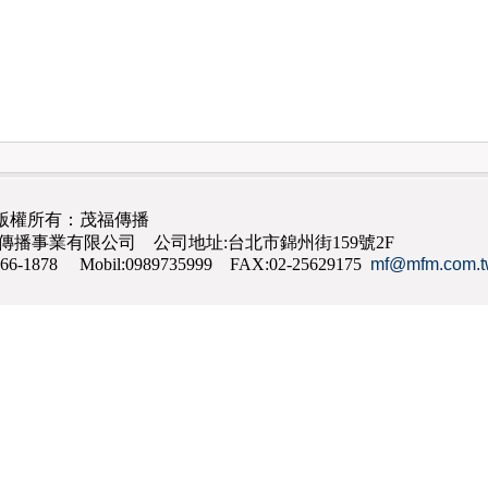
版權所有：茂福傳播
茂福傳播事業有限公司 公司地址:台北市錦州街159號2F
866-1878 Mobil:0989735999 FAX:02-25629175
mf@mfm.com.t
網路行銷
,
網頁設計
,
手機網頁設計
,
seo
,
機場接送
,
台南花店