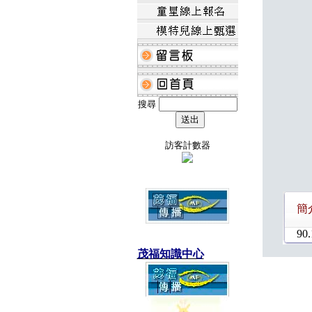
搜尋
訪客計數器
簡
90.
茂福知識中心