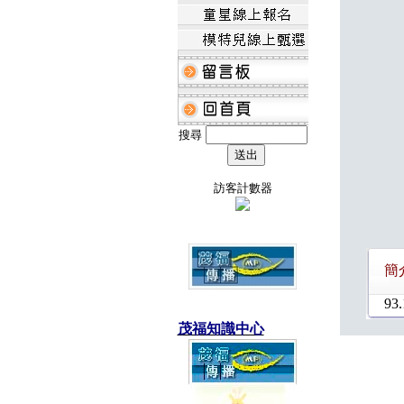
搜尋
訪客計數器
簡
93
茂福知識中心