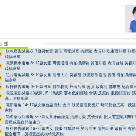
餅乾廣告試鏡-5~7歲男女童 質佳 可愛討喜 有經驗 表演好 吃東西好看 好受控
茂福童星
電動機車選角-8~12歲女童 可愛活潑 有拍攝經驗 質優好看 表演自然 笑容好看
茂福童星
短片選角試鏡-8~10歲女童 活潑大方 笑容甜 肢體動作靈活 質優 有拍攝經驗 
福童星
銀行廣告選角-9~10歲男童 質佳聰明 外向活潑 會演 放得開 都市感 配合度高
電視電影試鏡-10歲男,15~18歲男 要有戲劇經驗 會演 反應好 肢體語言好 
高...茂福童星
電影選角-14~17歲女孩台語流利 會演 肢體靈活反應好 時間配合度高...茂
家族
知名藥妝店選角-5~7歲女童牙齒漂亮 活潑可愛 質優外向 眼大有靈氣 聰明 長
童星或混血兒偏東方
飲料廣告試鏡-16~22歲男女 質優 帥氣漂亮 笑容甜美 陽光活潑 放得開 有
配合度高...茂福童星或模特兒家族