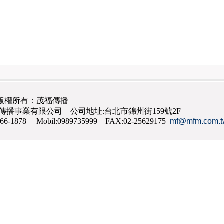
版權所有：茂福傳播
茂福傳播事業有限公司 公司地址:台北市錦州街159號2F
866-1878 Mobil:0989735999 FAX:02-25629175
mf@mfm.com.t
網路行銷
,
網頁設計
,
手機網頁設計
,
seo
,
機場接送
,
台南花店