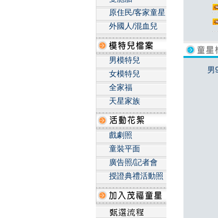
原住民/客家童星
外國人/混血兒
男模特兒
男
女模特兒
全家福
天星家族
戲劇照
童裝平面
廣告照/記者會
授證典禮活動照