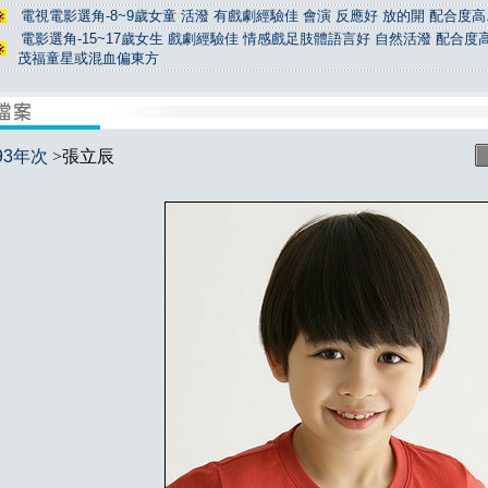
電視電影選角-8~9歲女童 活潑 有戲劇經驗佳 會演 反應好 放的開 配合度高.
電影選角-15~17歲女生 戲劇經驗佳 情感戲足肢體語言好 自然活潑 配合度高
茂福童星或混血偏東方
93年次
>張立辰