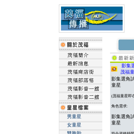
影集選
茂福
影集選角試
童星
(茂福童星即
角色需求:
男童星
影集選角試
童星
女童星
雙胞胎
符合
資格
時