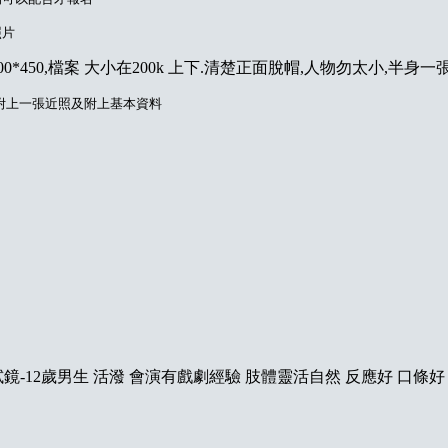
照片
0*450,檔案 大小在200k 上下.清楚正面脫帽,人物勿太小,半身一
l 附上一張近照及附上基本資料
鏡-12歲男生 活潑 會演有戲劇經驗 肢體靈活自然 反應好 口條好 