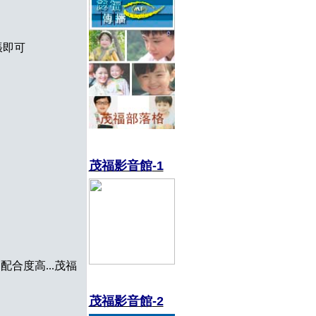
張即可
茂福影音館
-1
配合度高...茂福
茂福影音館
-2