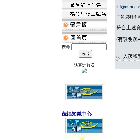
mf@mfm.co
主旨 資料不
符合上述
(有註明茂
搜尋
(加入茂福
訪客計數器
茂福知識中心