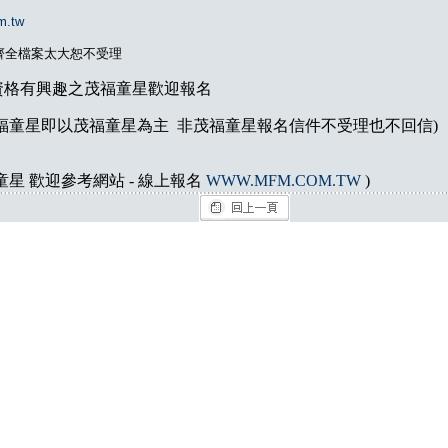
m.tw
齊全檔案太大恕不受理
資格有興趣之茂福童星歡迎報名
福童星即以茂福童星為主 非茂福童星報名信件不受理也不回信)
童星 歡迎參考網站 - 線上報名
WWW.MFM.COM.TW
)