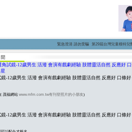
緊急澄清 請勿受騙
第29屆台灣兒童模特兒甄選活
角試鏡-12歲男生 活潑 會演有戲劇經驗 肢體靈活自然 反應好 口條
童星
鏡-12歲男生 活潑 會演有戲劇經驗 肢體靈活自然 反應好 口條好 
在 茂福網站
www.mfm.com.tw有刊登照片的小朋友
)
鏡-12歲男生 活潑 會演有戲劇經驗 肢體靈活自然 反應好 口條好 
間可以配合才報名