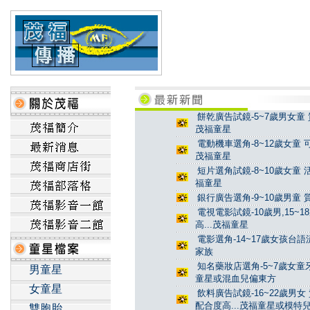
餅乾廣告試鏡-5~7歲男女童 
茂福童星
電動機車選角-8~12歲女童 
茂福童星
短片選角試鏡-8~10歲女童 
福童星
銀行廣告選角-9~10歲男童 
電視電影試鏡-10歲男,15~
高...茂福童星
電影選角-14~17歲女孩台
家族
知名藥妝店選角-5~7歲女童牙
男童星
童星或混血兒偏東方
女童星
飲料廣告試鏡-16~22歲男女
配合度高...茂福童星或模特
雙胞胎