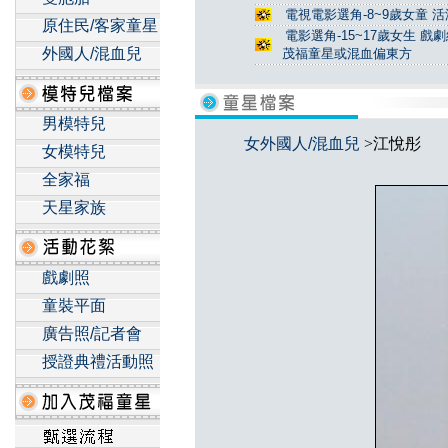
電視電影選角-8~9歲女童 活
原住民/客家童星
電影選角-15~17歲女生 戲
外國人/混血兒
茂福童星或混血偏東方
男模特兒
女外國人/混血兒
>江悅彤
女模特兒
全家福
天星家族
戲劇照
童裝平面
廣告照/記者會
授證典禮活動照