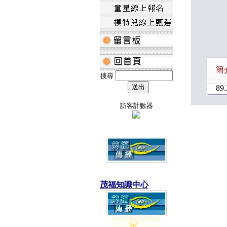
簡
搜尋
89.
訪客計數器
茂福知識中心