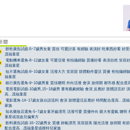
餅乾廣告試鏡-5~7歲男女童 質佳 可愛討喜 有經驗 表演好 吃東西好看 好受控
茂福童星
電動機車選角-8~12歲女童 可愛活潑 有拍攝經驗 質優好看 表演自然 笑容好看
茂福童星
短片選角試鏡-8~10歲女童 活潑大方 笑容甜 肢體動作靈活 質優 有拍攝經驗 
福童星
銀行廣告選角-9~10歲男童 質佳聰明 外向活潑 會演 放得開 都市感 配合度高
電視電影試鏡-10歲男,15~18歲男 要有戲劇經驗 會演 反應好 肢體語言好 
高...茂福童星
電影選角-14~17歲女孩台語流利 會演 肢體靈活反應好 時間配合度高...茂
家族
知名藥妝店選角-5~7歲女童牙齒漂亮 活潑可愛 質優外向 眼大有靈氣 聰明 長
童星或混血兒偏東方
飲料廣告試鏡-16~22歲男女 質優 帥氣漂亮 笑容甜美 陽光活潑 放得開 有
配合度高...茂福童星或模特兒家族