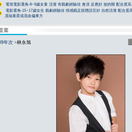
電視電影選角-8~9歲女童 活潑 有戲劇經驗佳 會演 反應好 放的開 配合度高.
電影選角-15~17歲女生 戲劇經驗佳 情感戲足肢體語言好 自然活潑 配合度高
茂福童星或混血偏東方
89年次
>林永旭