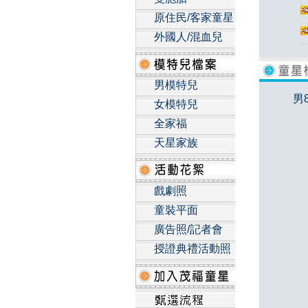
原住民/客家童星
外國人/混血兒
男模特兒
男
女模特兒
全家福
天星家族
戲劇照
童裝平面
廣告照/記者會
授證典禮活動照