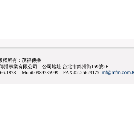
版權所有：茂福傳播
茂福傳播事業有限公司 公司地址:台北市錦州街159號2F
866-1878 Mobil:0989735999 FAX:02-25629175
mf@mfm.com.t
網路行銷
,
網頁設計
,
手機網頁設計
,
seo
,
機場接送
,
台南花店