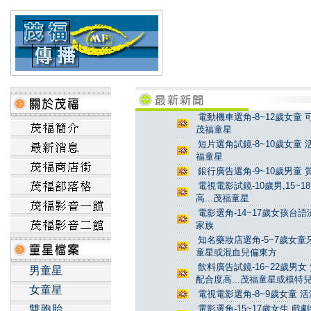
電動機車選角-8~12歲女童 
茂福童星
短片選角試鏡-8~10歲女童 
福童星
銀行廣告選角-9~10歲男童 
電視電影試鏡-10歲男,15~
高...茂福童星
電影選角-14~17歲女孩台
家族
知名藥妝店選角-5~7歲女童牙
童星或混血兒偏東方
飲料廣告試鏡-16~22歲男女
男童星
配合度高...茂福童星或模特
女童星
電視電影選角-8~9歲女童 活
雙胞胎
電影選角-15~17歲女生 戲