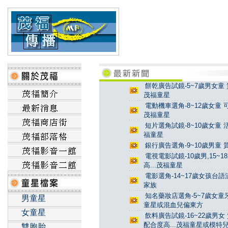
餅乾廣告試鏡-5~7歲男女童 
茂福童星
電動機車選角-8~12歲女童 
茂福童星
短片選角試鏡-8~10歲女童 
福童星
銀行廣告選角-9~10歲男童 
電視電影試鏡-10歲男,15~
高...茂福童星
電影選角-14~17歲女孩台
家族
知名藥妝店選角-5~7歲女童牙
男童星
童星或混血兒偏東方
女童星
飲料廣告試鏡-16~22歲男女
配合度高...茂福童星或模特
雙胞胎