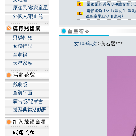
電視電影選角-8~9歲女童 活
原住民/客家童星
電影選角-15~17歲女生 戲
外國人/混血兒
茂福童星或混血偏東方
男模特兒
女108年次
>黃若熙***
女模特兒
全家福
天星家族
戲劇照
童裝平面
廣告照/記者會
授證典禮活動照