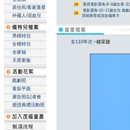
電視電影選角-8~9歲女童 活
原住民/客家童星
電影選角-15~17歲女生 戲
外國人/混血兒
茂福童星或混血偏東方
男模特兒
女110年次
>鐘寀緁
女模特兒
全家福
天星家族
戲劇照
童裝平面
廣告照/記者會
授證典禮活動照