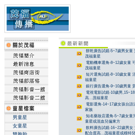
餅乾廣告試鏡-5~7歲男女童 
茂福童星
電動機車選角-8~12歲女童 
茂福童星
短片選角試鏡-8~10歲女童 
福童星
銀行廣告選角-9~10歲男童 
電視電影試鏡-10歲男,15~
高...茂福童星
電影選角-14~17歲女孩台
家族
知名藥妝店選角-5~7歲女童牙
男童星
童星或混血兒偏東方
女童星
飲料廣告試鏡-16~22歲男女
配合度高...茂福童星或模特
雙胞胎