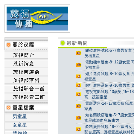
餅乾廣告試鏡-5~7歲男女童 
茂福童星
電動機車選角-8~12歲女童 
茂福童星
短片選角試鏡-8~10歲女童 
福童星
銀行廣告選角-9~10歲男童 
電視電影試鏡-10歲男,15~
高...茂福童星
電影選角-14~17歲女孩台
家族
知名藥妝店選角-5~7歲女童牙
男童星
童星或混血兒偏東方
女童星
飲料廣告試鏡-16~22歲男女
配合度高...茂福童星或模特
雙胞胎