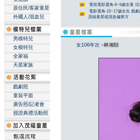
電視電影選角-8~9歲女童 活
原住民/客家童星
電影選角-15~17歲女生 戲
外國人/混血兒
茂福童星或混血偏東方
男模特兒
女106年次
>林湘頤
女模特兒
全家福
天星家族
戲劇照
童裝平面
廣告照/記者會
授證典禮活動照