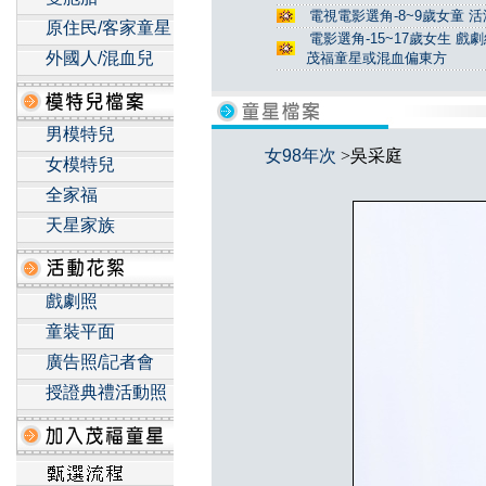
電視電影選角-8~9歲女童 活
原住民/客家童星
電影選角-15~17歲女生 戲
外國人/混血兒
茂福童星或混血偏東方
男模特兒
女98年次
>吳采庭
女模特兒
全家福
天星家族
戲劇照
童裝平面
廣告照/記者會
授證典禮活動照