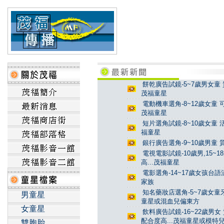
餅乾廣告試鏡-5~7歲男女童 
茂福童星
電動機車選角-8~12歲女童 
茂福童星
短片選角試鏡-8~10歲女童 
福童星
銀行廣告選角-9~10歲男童 
電視電影試鏡-10歲男,15~
高...茂福童星
電影選角-14~17歲女孩台
家族
知名藥妝店選角-5~7歲女童牙
男童星
童星或混血兒偏東方
女童星
飲料廣告試鏡-16~22歲男女
配合度高...茂福童星或模特
雙胞胎