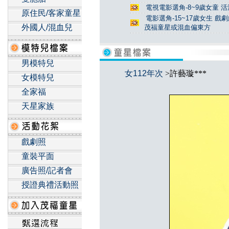
電視電影選角-8~9歲女童 活
原住民/客家童星
電影選角-15~17歲女生 戲
外國人/混血兒
茂福童星或混血偏東方
男模特兒
女112年次
>許藝璇***
女模特兒
全家福
天星家族
戲劇照
童裝平面
廣告照/記者會
授證典禮活動照