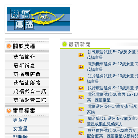
餅乾廣告試鏡-5~7歲男女童 
茂福童星
電動機車選角-8~12歲女童 
茂福童星
短片選角試鏡-8~10歲女童 
福童星
銀行廣告選角-9~10歲男童 
電視電影試鏡-10歲男,15~
高...茂福童星
電影選角-14~17歲女孩台
家族
知名藥妝店選角-5~7歲女童牙
男童星
童星或混血兒偏東方
女童星
飲料廣告試鏡-16~22歲男女
配合度高...茂福童星或模特
雙胞胎