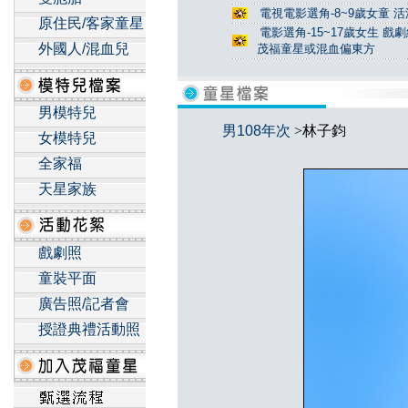
電視電影選角-8~9歲女童 活
原住民/客家童星
電影選角-15~17歲女生 戲
外國人/混血兒
茂福童星或混血偏東方
男模特兒
男108年次
>林子鈞
女模特兒
全家福
天星家族
戲劇照
童裝平面
廣告照/記者會
授證典禮活動照