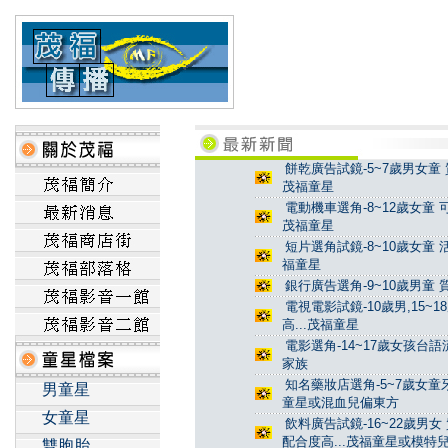
餅乾廣告試鏡-5~7歲男女童 
茂福童星
電動機車選角-8~12歲女童 
茂福童星
短片選角試鏡-8~10歲女童 
福童星
銀行廣告選角-9~10歲男童 
電視電影試鏡-10歲男,15~
高...茂福童星
電影選角-14~17歲女孩台
家族
知名藥妝店選角-5~7歲女童牙
男童星
童星或混血兒偏東方
女童星
飲料廣告試鏡-16~22歲男女
配合度高...茂福童星或模特
雙胞胎