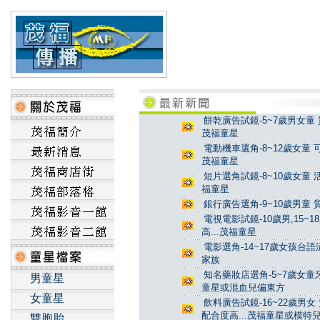
餅乾廣告試鏡-5~7歲男女童 
茂福童星
電動機車選角-8~12歲女童 
茂福童星
短片選角試鏡-8~10歲女童 
福童星
銀行廣告選角-9~10歲男童 
電視電影試鏡-10歲男,15~
高...茂福童星
電影選角-14~17歲女孩台
家族
知名藥妝店選角-5~7歲女童牙
男童星
童星或混血兒偏東方
女童星
飲料廣告試鏡-16~22歲男女
配合度高...茂福童星或模特
雙胞胎