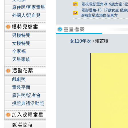
電視電影選角-8~9歲女童 活
原住民/客家童星
電影選角-15~17歲女生 戲
外國人/混血兒
茂福童星或混血偏東方
男模特兒
女110年次
>賴芷稜
女模特兒
全家福
天星家族
戲劇照
童裝平面
廣告照/記者會
授證典禮活動照