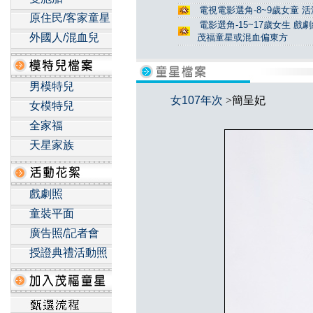
電視電影選角-8~9歲女童 活
原住民/客家童星
電影選角-15~17歲女生 戲
外國人/混血兒
茂福童星或混血偏東方
男模特兒
女107年次
>簡呈妃
女模特兒
全家福
天星家族
戲劇照
童裝平面
廣告照/記者會
授證典禮活動照