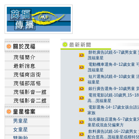
餅乾廣告試鏡-5~7歲男女童 
茂福童星
電動機車選角-8~12歲女童 
茂福童星
短片選角試鏡-8~10歲女童 
福童星
銀行廣告選角-9~10歲男童 
電視電影試鏡-10歲男,15~
高...茂福童星
電影選角-14~17歲女孩台
家族
知名藥妝店選角-5~7歲女童牙
男童星
童星或混血兒偏東方
女童星
飲料廣告試鏡-16~22歲男女
配合度高...茂福童星或模特
雙胞胎