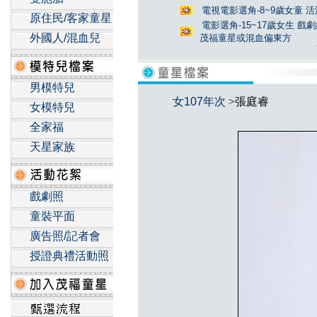
電視電影選角-8~9歲女童 活
原住民/客家童星
電影選角-15~17歲女生 戲
外國人/混血兒
茂福童星或混血偏東方
男模特兒
女107年次
>張庭睿
女模特兒
全家福
天星家族
戲劇照
童裝平面
廣告照/記者會
授證典禮活動照