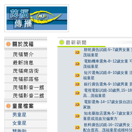
餅乾廣告試鏡-5~7歲男女童 
茂福童星
電動機車選角-8~12歲女童 
茂福童星
短片選角試鏡-8~10歲女童 
福童星
銀行廣告選角-9~10歲男童 
電視電影試鏡-10歲男,15~
高...茂福童星
電影選角-14~17歲女孩台
家族
知名藥妝店選角-5~7歲女童牙
男童星
童星或混血兒偏東方
女童星
飲料廣告試鏡-16~22歲男女
配合度高...茂福童星或模特
雙胞胎