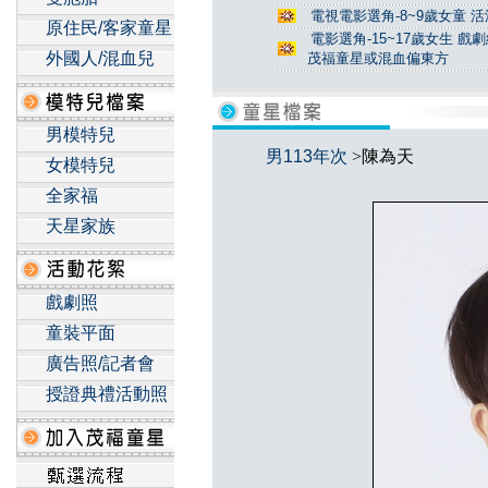
電視電影選角-8~9歲女童 活
原住民/客家童星
電影選角-15~17歲女生 戲
外國人/混血兒
茂福童星或混血偏東方
男模特兒
男113年次
>陳為天
女模特兒
全家福
天星家族
戲劇照
童裝平面
廣告照/記者會
授證典禮活動照