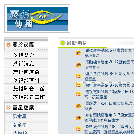
餅乾廣告試鏡-5~7歲男女童 
茂福童星
電動機車選角-8~12歲女童 
茂福童星
短片選角試鏡-8~10歲女童 
福童星
銀行廣告選角-9~10歲男童 
電視電影試鏡-10歲男,15~
高...茂福童星
電影選角-14~17歲女孩台
家族
知名藥妝店選角-5~7歲女童牙
男童星
童星或混血兒偏東方
女童星
飲料廣告試鏡-16~22歲男女
配合度高...茂福童星或模特
雙胞胎