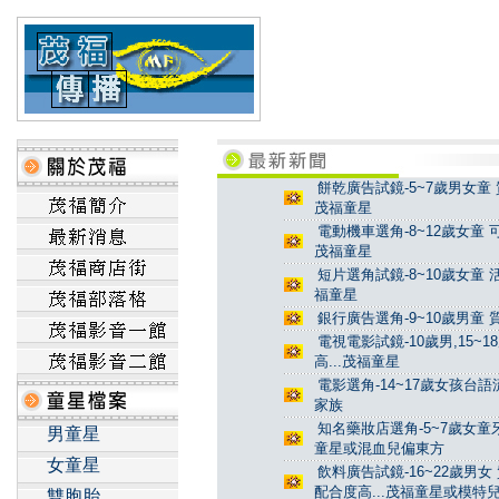
餅乾廣告試鏡-5~7歲男女童 
茂福童星
電動機車選角-8~12歲女童 
茂福童星
短片選角試鏡-8~10歲女童 
福童星
銀行廣告選角-9~10歲男童 
電視電影試鏡-10歲男,15~
高...茂福童星
電影選角-14~17歲女孩台
家族
知名藥妝店選角-5~7歲女童牙
男童星
童星或混血兒偏東方
女童星
飲料廣告試鏡-16~22歲男女
配合度高...茂福童星或模特
雙胞胎