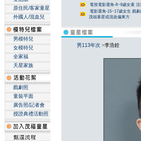
電視電影選角-8~9歲女童 活
原住民/客家童星
電影選角-15~17歲女生 戲
外國人/混血兒
茂福童星或混血偏東方
男模特兒
男113年次
>李浩銓
女模特兒
全家福
天星家族
戲劇照
童裝平面
廣告照/記者會
授證典禮活動照