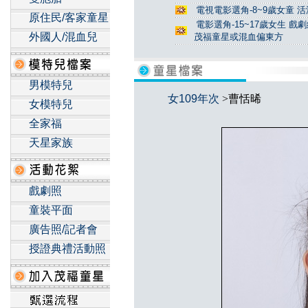
電視電影選角-8~9歲女童 活
原住民/客家童星
電影選角-15~17歲女生 戲
外國人/混血兒
茂福童星或混血偏東方
男模特兒
女109年次
>曹恬晞
女模特兒
全家福
天星家族
戲劇照
童裝平面
廣告照/記者會
授證典禮活動照