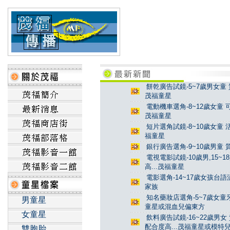
餅乾廣告試鏡-5~7歲男女童 
茂福童星
電動機車選角-8~12歲女童 
茂福童星
短片選角試鏡-8~10歲女童 
福童星
銀行廣告選角-9~10歲男童 
電視電影試鏡-10歲男,15~
高...茂福童星
電影選角-14~17歲女孩台
家族
知名藥妝店選角-5~7歲女童牙
男童星
童星或混血兒偏東方
女童星
飲料廣告試鏡-16~22歲男女
配合度高...茂福童星或模特
雙胞胎