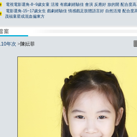
電視電影選角-8~9歲女童 活潑 有戲劇經驗佳 會演 反應好 放的開 配合度高.
電影選角-15~17歲女生 戲劇經驗佳 情感戲足肢體語言好 自然活潑 配合度高
茂福童星或混血偏東方
110年次
>陳妘菲