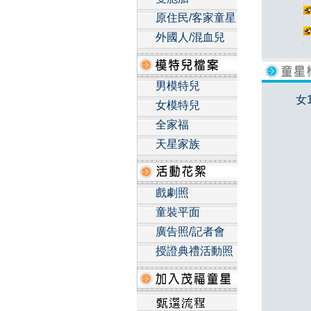
原住民/客家童星
外國人/混血兒
男模特兒
女
女模特兒
全家福
天星家族
戲劇照
童裝平面
廣告照/記者會
授證典禮活動照