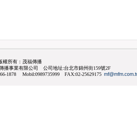
版權所有：茂福傳播
茂福傳播事業有限公司 公司地址:台北市錦州街159號2F
866-1878 Mobil:0989735999 FAX:02-25629175
mf@mfm.com.t
網路行銷
,
網頁設計
,
手機網頁設計
,
seo
,
機場接送
,
台南花店