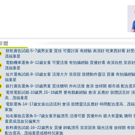
餅乾廣告試鏡-5~7歲男女童 質佳 可愛討喜 有經驗 表演好 吃東西好看 好受控
茂福童星
電動機車選角-8~12歲女童 可愛活潑 有拍攝經驗 質優好看 表演自然 笑容好看
茂福童星
短片選角試鏡-8~10歲女童 活潑大方 笑容甜 肢體動作靈活 質優 有拍攝經驗 
福童星
銀行廣告選角-9~10歲男童 質佳聰明 外向活潑 會演 放得開 都市感 配合度高
電視電影試鏡-10歲男,15~18歲男 要有戲劇經驗 會演 反應好 肢體語言好 
高...茂福童星
電影選角-14~17歲女孩台語流利 會演 肢體靈活反應好 時間配合度高...茂
家族
知名藥妝店選角-5~7歲女童牙齒漂亮 活潑可愛 質優外向 眼大有靈氣 聰明 長
童星或混血兒偏東方
飲料廣告試鏡-16~22歲男女 質優 帥氣漂亮 笑容甜美 陽光活潑 放得開 有
配合度高...茂福童星或模特兒家族