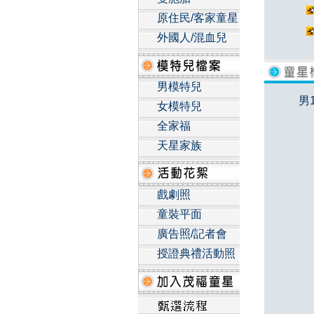
原住民/客家童星
外國人/混血兒
男模特兒
男
女模特兒
全家福
天星家族
戲劇照
童裝平面
廣告照/記者會
授證典禮活動照