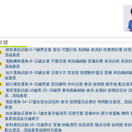
餅乾廣告試鏡-5~7歲男女童 質佳 可愛討喜 有經驗 表演好 吃東西好看 好受控
茂福童星
電動機車選角-8~12歲女童 可愛活潑 有拍攝經驗 質優好看 表演自然 笑容好看
茂福童星
短片選角試鏡-8~10歲女童 活潑大方 笑容甜 肢體動作靈活 質優 有拍攝經驗 
福童星
銀行廣告選角-9~10歲男童 質佳聰明 外向活潑 會演 放得開 都市感 配合度高
電視電影試鏡-10歲男,15~18歲男 要有戲劇經驗 會演 反應好 肢體語言好 
高...茂福童星
電影選角-14~17歲女孩台語流利 會演 肢體靈活反應好 時間配合度高...茂
家族
知名藥妝店選角-5~7歲女童牙齒漂亮 活潑可愛 質優外向 眼大有靈氣 聰明 長
童星或混血兒偏東方
飲料廣告試鏡-16~22歲男女 質優 帥氣漂亮 笑容甜美 陽光活潑 放得開 有
配合度高...茂福童星或模特兒家族