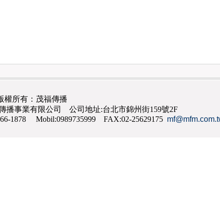
版權所有：茂福傳播
茂福傳播事業有限公司 公司地址:台北市錦州街159號2F
866-1878 Mobil:0989735999 FAX:02-25629175
mf@mfm.com.t
網路行銷
,
網頁設計
,
手機網頁設計
,
seo
,
機場接送
,
台南花店