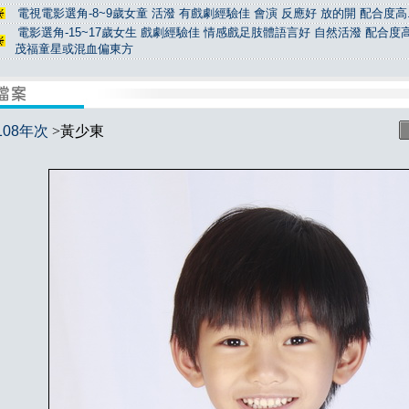
電視電影選角-8~9歲女童 活潑 有戲劇經驗佳 會演 反應好 放的開 配合度高.
電影選角-15~17歲女生 戲劇經驗佳 情感戲足肢體語言好 自然活潑 配合度高
茂福童星或混血偏東方
108年次
>黃少東