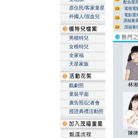
配合度高
原住民/客家童星
電視電影
電影選角
外國人/混血兒
茂福童
茂福童
男模特兒
女模特兒
全家福
天星家族
林湘
戲劇照
童裝平面
廣告照/記者會
授證典禮活動照
陳律