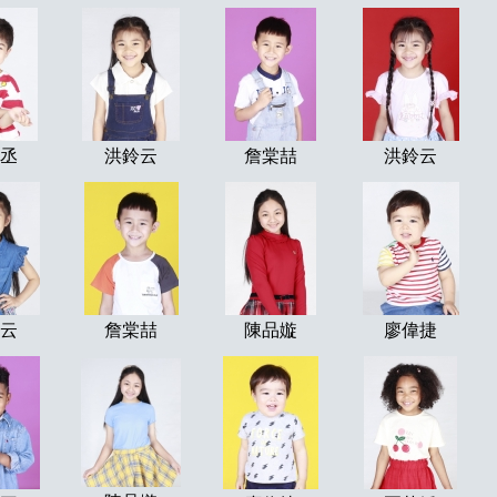
丞
洪鈴云
詹棠喆
洪鈴云
云
詹棠喆
陳品嫙
廖偉捷