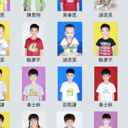
恩
陳昱翔
黃睿恩
謝丞昊
昊
駱彥宇
謝丞昊
駱彥宇
謙
秦士桓
彭凱謙
秦士桓