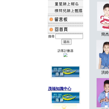
簡杰
搜尋
訪客計數器
洪鈴
茂福知識中心