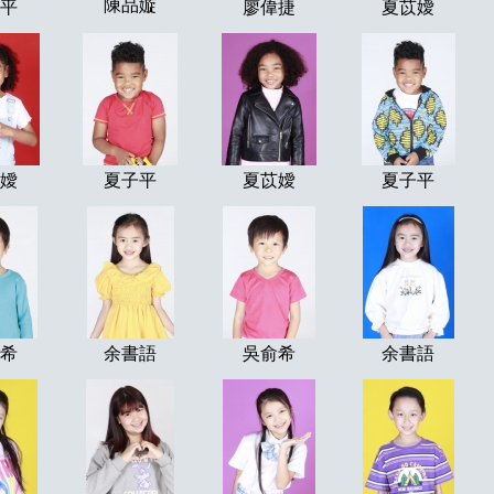
陳品嫙
平
廖偉捷
夏苡嬡
嬡
夏子平
夏苡嬡
夏子平
希
余書語
吳俞希
余書語