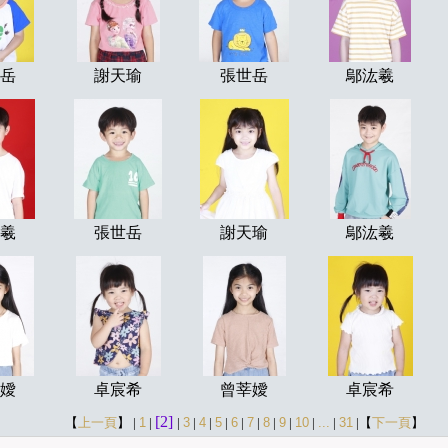
岳
謝天瑜
張世岳
鄔汯羲
羲
張世岳
謝天瑜
鄔汯羲
嬡
卓宸希
曾莘嬡
卓宸希
[2]
【
上一頁
】
|
1
|
|
3
|
4
|
5
|
6
|
7
|
8
|
9
|
10
|
...
|
31
|【
下一頁
】