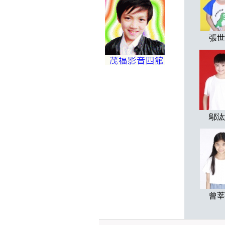
張世
鄔汯
曾莘