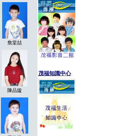
詹棠喆
茂福知識中心
陳品嫙