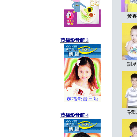
黃睿
茂福影音館-3
謝丞
彭凱
茂福影音館-4