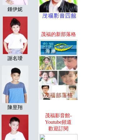
鍾伊妮
茂福的新部落格
謝名璦
陳昱翔
茂福影音館-
Youtube頻道
歡迎訂閱