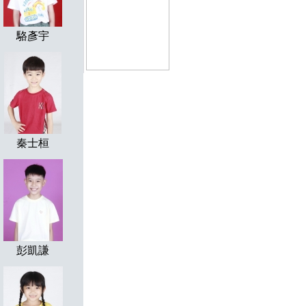
駱彥宇
秦士桓
彭凱謙