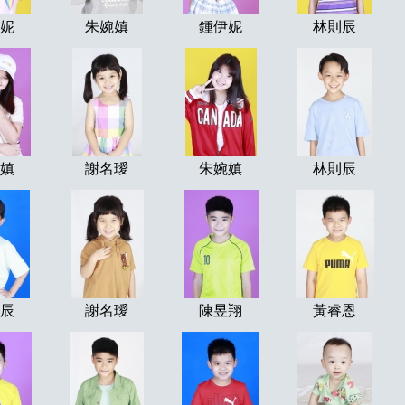
妮
朱婉嫃
鍾伊妮
林則辰
嫃
謝名璦
朱婉嫃
林則辰
辰
謝名璦
陳昱翔
黃睿恩