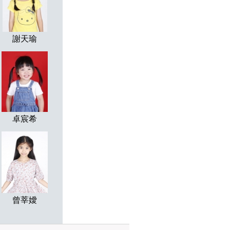
謝天瑜
卓宸希
曾莘嬡