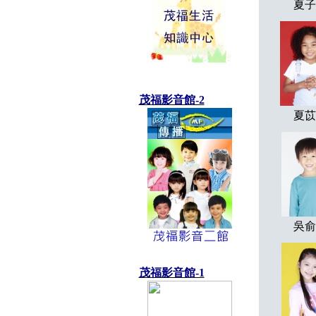
夏子
茂福影音館-2
夏苡
吳俞
茂福影音館-1