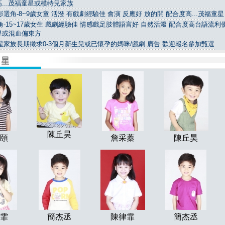
...茂福童星或模特兒家族
選角-8~9歲女童 活潑 有戲劇經驗佳 會演 反應好 放的開 配合度高...茂福童星
-15~17歲女生 戲劇經驗佳 情感戲足肢體語言好 自然活潑 配合度高台語流利優.
星或混血偏東方
星家族長期徵求0-3個月新生兒或已懷孕的媽咪/戲劇.廣告 歡迎報名參加甄選
陳丘昊
頤
詹采蓁
陳丘昊
霏
簡杰丞
陳律霏
簡杰丞