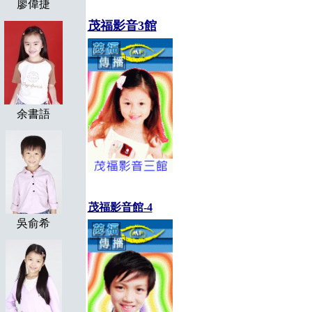
廖偉捷
茂福影音3館
余書語
茂福影音館-4
吳俞希