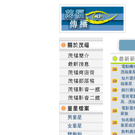
電動機車
茂福童
短片選角
福童星
銀行廣告
電視電影
高...
電影選角
家族
男童星
知名藥妝
童星或
女童星
飲料廣告
雙胞胎