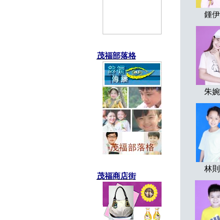
鍾伊
茂福部落格
朱婉
林則
茂福商店街