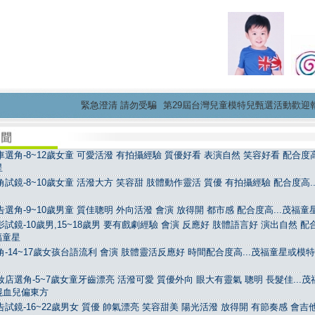
緊急澄清 請勿受騙
第29屆台灣兒童模特兒甄選活動歡迎報名...
選角-8~12歲女童 可愛活潑 有拍攝經驗 質優好看 表演自然 笑容好看 配合度高.
星
試鏡-8~10歲女童 活潑大方 笑容甜 肢體動作靈活 質優 有拍攝經驗 配合度高..
選角-9~10歲男童 質佳聰明 外向活潑 會演 放得開 都市感 配合度高...茂福童
試鏡-10歲男,15~18歲男 要有戲劇經驗 會演 反應好 肢體語言好 演出自然 配
茂福童星
-14~17歲女孩台語流利 會演 肢體靈活反應好 時間配合度高...茂福童星或模
店選角-5~7歲女童牙齒漂亮 活潑可愛 質優外向 眼大有靈氣 聰明 長髮佳...茂
混血兒偏東方
試鏡-16~22歲男女 質優 帥氣漂亮 笑容甜美 陽光活潑 放得開 有節奏感 會吉