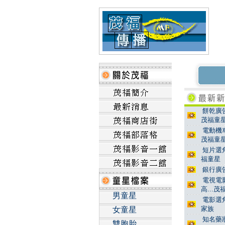
餅乾廣告
茂福童
電動機車
茂福童
短片選角
福童星
銀行廣告
電視電影
高...
男童星
電影選角
家族
女童星
知名藥妝
雙胞胎