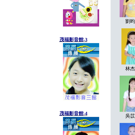
劉昀
茂福影音館-3
林杰
茂福影音館-4
吳苡