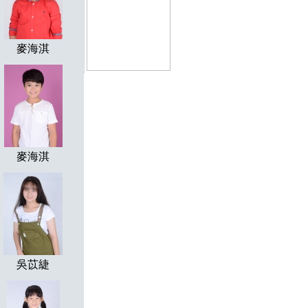
麥海淇
麥海淇
吳苡緁