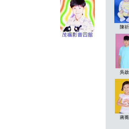
陳祈
吳啟
蔣蕎