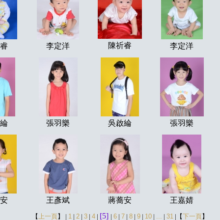
陳祈睿
睿
李定洋
李定洋
綸
張羽樂
吳啟綸
張羽樂
安
王彥斌
蔣蕎安
王嘉婧
[5]
【
上一頁
】
|
1
|
2
|
3
|
4
|
|
6
|
7
|
8
|
9
|
10
|
...
|
31
|【
下一頁
】