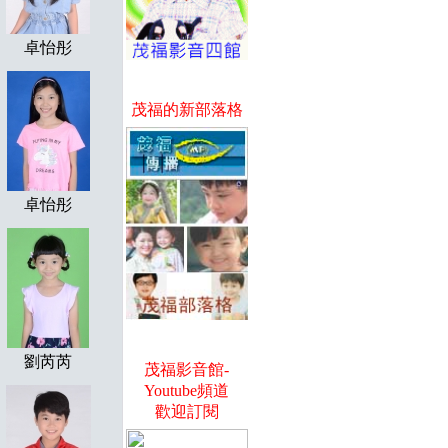
卓怡彤
茂福的新部落格
卓怡彤
劉芮芮
茂福影音館-
Youtube頻道
歡迎訂閱