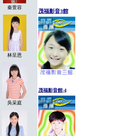
秦萱容
茂福影音3館
林呈恩
茂福影音館-4
吳采庭