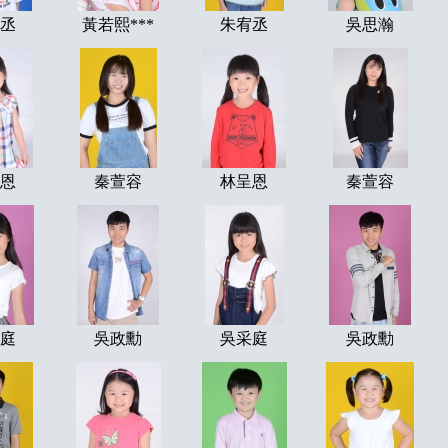
丞
黃若熙***
朱宥丞
吳思瀚
恩
秦萱容
林呈恩
秦萱容
庭
吳政勳
吳采庭
吳政勳