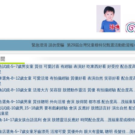
緊急澄清 請勿受騙
第29屆台灣兒童模特兒甄選活動歡迎報名...
試鏡-5~7歲男女童 質佳 可愛討喜 有經驗 表演好 吃東西好看 好受控 配合度高.
星
選角-8~12歲女童 可愛活潑 有拍攝經驗 質優好看 表演自然 笑容好看 配合度高.
星
試鏡-8~10歲女童 活潑大方 笑容甜 肢體動作靈活 質優 有拍攝經驗 配合度高..
選角-9~10歲男童 質佳聰明 外向活潑 會演 放得開 都市感 配合度高...茂福童
試鏡-10歲男,15~18歲男 要有戲劇經驗 會演 反應好 肢體語言好 演出自然 配
茂福童星
-14~17歲女孩台語流利 會演 肢體靈活反應好 時間配合度高...茂福童星或模
店選角-5~7歲女童牙齒漂亮 活潑可愛 質優外向 眼大有靈氣 聰明 長髮佳...茂