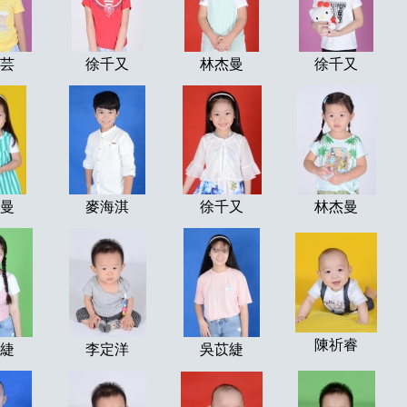
芸
徐千又
林杰曼
徐千又
曼
麥海淇
徐千又
林杰曼
陳祈睿
緁
李定洋
吳苡緁