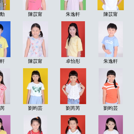
勳
陳苡甯
朱逸軒
陳苡甯
軒
陳苡甯
卓怡彤
朱逸軒
芮
劉昀芸
劉芮芮
劉昀芸