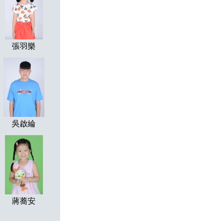
張羽樂
吳啟綸
蔣蕎安