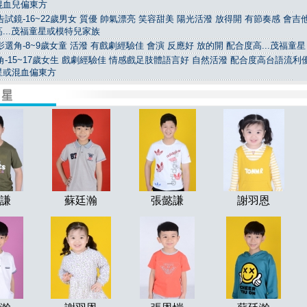
混血兒偏東方
試鏡-16~22歲男女 質優 帥氣漂亮 笑容甜美 陽光活潑 放得開 有節奏感 會吉
...茂福童星或模特兒家族
選角-8~9歲女童 活潑 有戲劇經驗佳 會演 反應好 放的開 配合度高...茂福童星
-15~17歲女生 戲劇經驗佳 情感戲足肢體語言好 自然活潑 配合度高台語流利優.
星或混血偏東方
謙
蘇廷瀚
張懿謙
謝羽恩