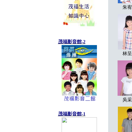
朱宥
茂福影音館-2
林呈
吳采
茂福影音館-1