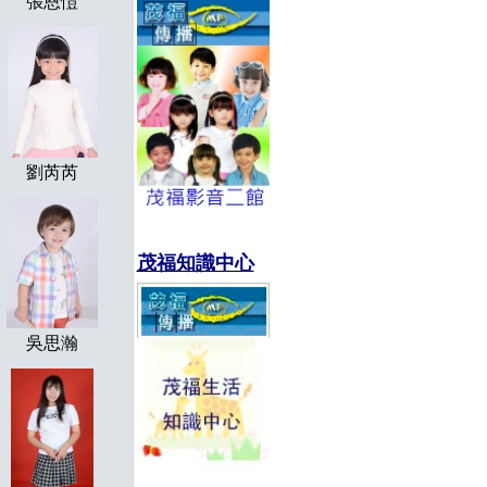
張恩愷
劉芮芮
茂福知識中心
吳思瀚