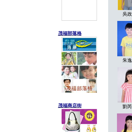
吳政
茂福部落格
朱逸
茂福商店街
劉芮