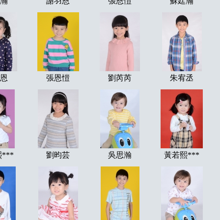
瀚
謝羽恩
張恩愷
蘇廷瀚
恩
張恩愷
劉芮芮
朱宥丞
***
劉昀芸
吳思瀚
黃若熙***