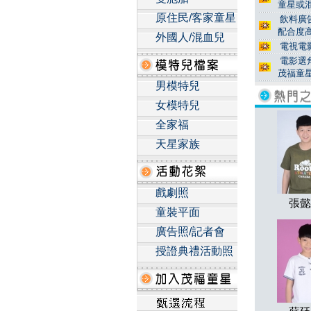
童星或
原住民/客家童星
飲料廣告
配合度高
外國人/混血兒
電視電影
電影選角
茂福童
男模特兒
女模特兒
全家福
天星家族
戲劇照
張懿
童裝平面
廣告照/記者會
授證典禮活動照