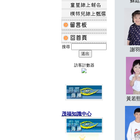
蘇廷
搜尋
謝羽
訪客計數器
黃若熙
茂福知識中心