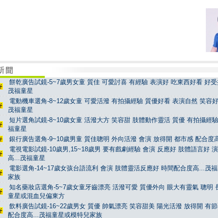
餅乾廣告試鏡-5~7歲男女童 質佳 可愛討喜 有經驗 表演好 吃東西好看 好受控
茂福童星
電動機車選角-8~12歲女童 可愛活潑 有拍攝經驗 質優好看 表演自然 笑容好看
茂福童星
短片選角試鏡-8~10歲女童 活潑大方 笑容甜 肢體動作靈活 質優 有拍攝經驗 
福童星
銀行廣告選角-9~10歲男童 質佳聰明 外向活潑 會演 放得開 都市感 配合度高
電視電影試鏡-10歲男,15~18歲男 要有戲劇經驗 會演 反應好 肢體語言好 
高...茂福童星
電影選角-14~17歲女孩台語流利 會演 肢體靈活反應好 時間配合度高...茂
家族
知名藥妝店選角-5~7歲女童牙齒漂亮 活潑可愛 質優外向 眼大有靈氣 聰明 長
童星或混血兒偏東方
飲料廣告試鏡-16~22歲男女 質優 帥氣漂亮 笑容甜美 陽光活潑 放得開 有
配合度高...茂福童星或模特兒家族