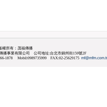
版權所有：茂福傳播
茂福傳播事業有限公司 公司地址:台北市錦州街159號2F
866-1878 Mobil:0989735999 FAX:02-25629175
mf@mfm.com.t
網路行銷
,
網頁設計
,
手機網頁設計
,
seo
,
機場接送
,
台南花店