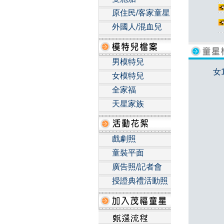
原住民/客家童星
外國人/混血兒
男模特兒
女
女模特兒
全家福
天星家族
戲劇照
童裝平面
廣告照/記者會
授證典禮活動照