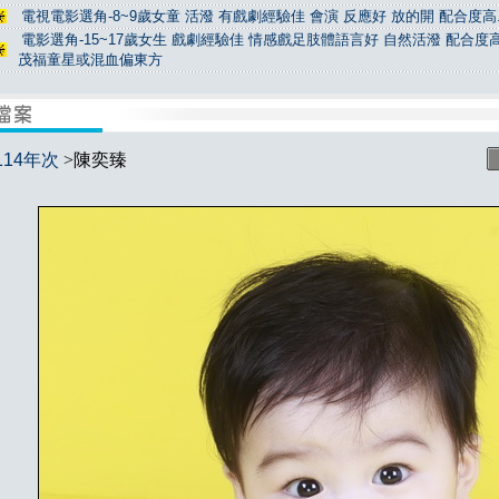
電視電影選角-8~9歲女童 活潑 有戲劇經驗佳 會演 反應好 放的開 配合度高.
電影選角-15~17歲女生 戲劇經驗佳 情感戲足肢體語言好 自然活潑 配合度高
茂福童星或混血偏東方
114年次
>陳奕臻