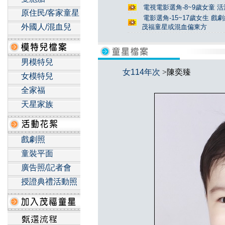
電視電影選角-8~9歲女童 活
原住民/客家童星
電影選角-15~17歲女生 戲
外國人/混血兒
茂福童星或混血偏東方
男模特兒
女114年次
>陳奕臻
女模特兒
全家福
天星家族
戲劇照
童裝平面
廣告照/記者會
授證典禮活動照