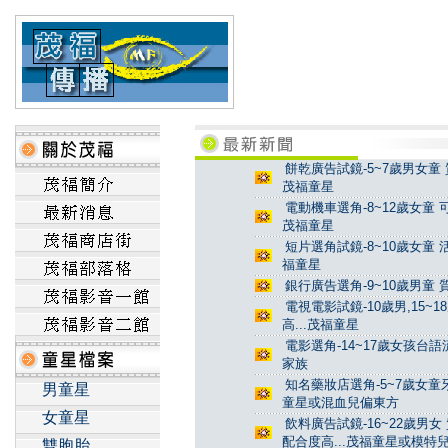
餅乾廣告試鏡-5~7歲男女童 
茂福童星
電動機車選角-8~12歲女童 
茂福童星
短片選角試鏡-8~10歲女童 
福童星
銀行廣告選角-9~10歲男童 
電視電影試鏡-10歲男,15~
高...茂福童星
電影選角-14~17歲女孩台
家族
知名藥妝店選角-5~7歲女童牙
男童星
童星或混血兒偏東方
女童星
飲料廣告試鏡-16~22歲男女
配合度高...茂福童星或模特
雙胞胎