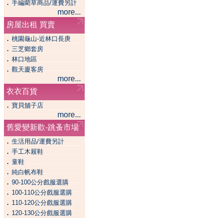
．
手編藺草商品/運費另計
more...
房屋出租 買賣
．
桃園龜山-近林口長庚
．
三芝鄉套房
．
林口地區
．
觀天廈客房
more...
衣衣百貨
．
寶貝舖子店
more...
舊愛變新歡-跳蚤市場
．
生活用品/運費另計
．
手工木屐鞋
．
童鞋
．
純白帆布鞋
．
90-100公分戲服選購
．
100-110公分戲服選購
．
110-120公分戲服選購
．
120-130公分戲服選購