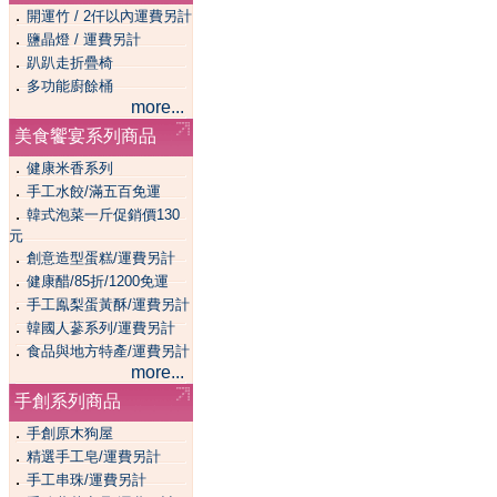
．
開運竹 / 2仟以內運費另計
．
鹽晶燈 / 運費另計
．
趴趴走折疊椅
．
多功能廚餘桶
more...
美食饗宴系列商品
．
健康米香系列
．
手工水餃/滿五百免運
．
韓式泡菜一斤促銷價130
元
．
創意造型蛋糕/運費另計
．
健康醋/85折/1200免運
．
手工鳯梨蛋黃酥/運費另計
．
韓國人蔘系列/運費另計
．
食品與地方特產/運費另計
more...
手創系列商品
．
手創原木狗屋
．
精選手工皂/運費另計
．
手工串珠/運費另計