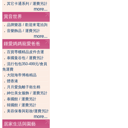
．
其它卡通系列 / 運費另計
more...
賞音世界
．
品牌樂器 / 歡迎來電洽詢
．
音樂飾品 / 運費另計
more...
鍾愛媽媽寵愛爸爸
．
百貨専櫃精品皮件含運
．
泰國曼谷包 / 運費另計
．
流行包包350-499元/會員
免運費
．
大陸海帝博格精品
．
體香液
．
月月愛負離子衛生棉
．
紳仕美女服飾 / 運費另計
．
泰國館 / 運費另計
．
韓國館 / 運費另計
．
美容保養與彩妝/運費另計
more...
居家生活與園藝