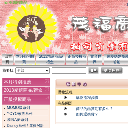
omo 全系列商品
|
回首
本月特別推
2013精選商品/
正版授權商
賞音世
鍾愛媽媽寵
頁
薦
禮盒
品
界
爸爸
我要找
本月特別推薦
2013精選商品/禮盒
購物流程
購物流程步驟
正版授權商品
商品問題
．
MOMO蟲系列
商品的鑑賞期有多久？
．
YOYO家族系列
如何退換貨？
．
哆啦A夢系列
．
Disney系列 / 運費另計