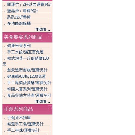
．
開運竹 / 2仟以內運費另計
．
鹽晶燈 / 運費另計
．
趴趴走折疊椅
．
多功能廚餘桶
more...
美食饗宴系列商品
．
健康米香系列
．
手工水餃/滿五百免運
．
韓式泡菜一斤促銷價130
元
．
創意造型蛋糕/運費另計
．
健康醋/85折/1200免運
．
手工鳯梨蛋黃酥/運費另計
．
韓國人蔘系列/運費另計
．
食品與地方特產/運費另計
more...
手創系列商品
．
手創原木狗屋
．
精選手工皂/運費另計
．
手工串珠/運費另計