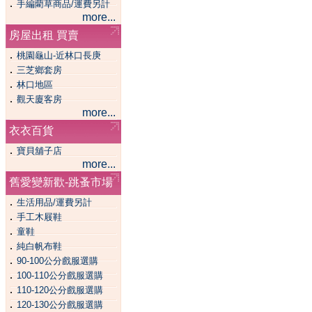
．
手編藺草商品/運費另計
more...
房屋出租 買賣
．
桃園龜山-近林口長庚
．
三芝鄉套房
．
林口地區
．
觀天廈客房
more...
衣衣百貨
．
寶貝舖子店
more...
舊愛變新歡-跳蚤市場
．
生活用品/運費另計
．
手工木屐鞋
．
童鞋
．
純白帆布鞋
．
90-100公分戲服選購
．
100-110公分戲服選購
．
110-120公分戲服選購
．
120-130公分戲服選購