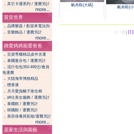
．
其它卡通系列 / 運費另計
帆布鞋(大碼)
帆布鞋(小
more...
賞音世界
．
品牌樂器 / 歡迎來電洽詢
．
[1
音樂飾品 / 運費另計
上一頁
|
more...
鍾愛媽媽寵愛爸爸
．
百貨専櫃精品皮件含運
．
泰國曼谷包 / 運費另計
．
流行包包350-499元/會員
免運費
．
大陸海帝博格精品
．
體香液
．
月月愛負離子衛生棉
．
紳仕美女服飾 / 運費另計
．
泰國館 / 運費另計
．
韓國館 / 運費另計
．
美容保養與彩妝/運費另計
more...
居家生活與園藝