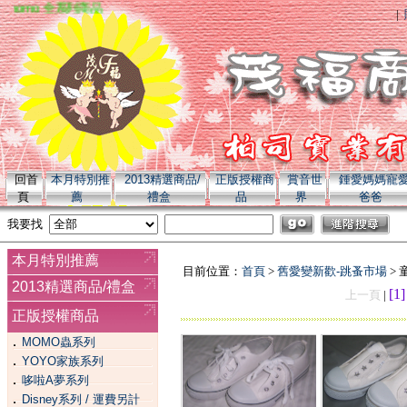
momo 全系列商品
|
回首
本月特別推
2013精選商品/
正版授權商
賞音世
鍾愛媽媽寵
頁
薦
禮盒
品
界
爸爸
我要找
本月特別推薦
目前位置：
首頁
>
舊愛變新歡-跳蚤市場
> 
2013精選商品/禮盒
[1
上一頁
|
正版授權商品
．
MOMO蟲系列
．
YOYO家族系列
．
哆啦A夢系列
．
Disney系列 / 運費另計