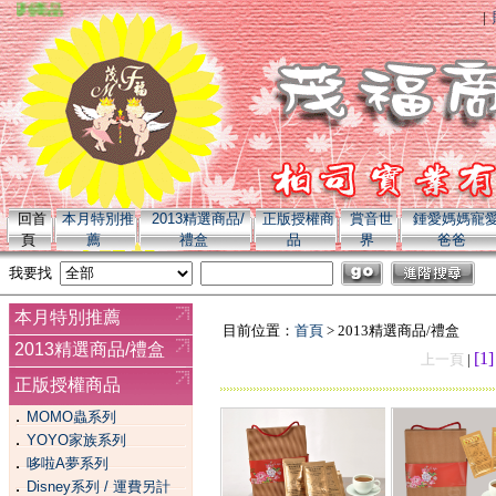
全系列商品
|
回首
本月特別推
2013精選商品/
正版授權商
賞音世
鍾愛媽媽寵
頁
薦
禮盒
品
界
爸爸
我要找
本月特別推薦
目前位置：
首頁
> 2013精選商品/禮盒
2013精選商品/禮盒
[1
上一頁
|
正版授權商品
．
MOMO蟲系列
．
YOYO家族系列
．
哆啦A夢系列
．
Disney系列 / 運費另計