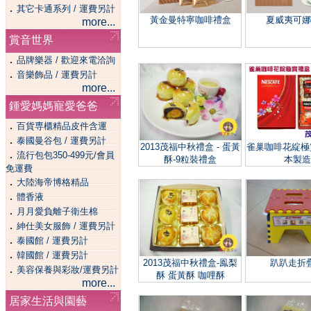
．
其它卡通系列 / 運費另計
黃金曼特寧咖啡禮盒
夏威夷可娜
more...
賞音世界
．
品牌樂器 / 歡迎來電洽詢
．
音樂飾品 / 運費另計
more...
鍾愛媽媽寵愛爸爸
．
百貨専櫃精品皮件含運
．
泰國曼谷包 / 運費另計
2013茂福中秋禮盒 - 蛋黃
雀巢咖啡花綻極
．
流行包包350-499元/會員
酥-9粒裝禮盒
本製造
免運費
．
大陸海帝博格精品
．
體香液
．
月月愛負離子衛生棉
．
紳仕美女服飾 / 運費另計
．
泰國館 / 運費另計
．
韓國館 / 運費另計
2013茂福中秋禮盒-鳯梨
趴趴走折
．
美容保養與彩妝/運費另計
酥 蛋黃酥 咖哩酥
more...
居家生活與園藝