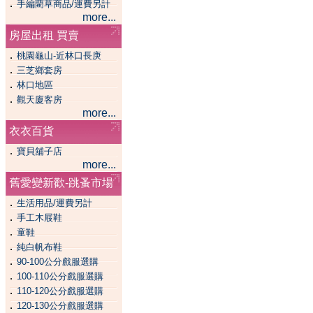
．
手編藺草商品/運費另計
more...
房屋出租 買賣
．
桃園龜山-近林口長庚
．
三芝鄉套房
．
林口地區
．
觀天廈客房
more...
衣衣百貨
．
寶貝舖子店
more...
舊愛變新歡-跳蚤市場
．
生活用品/運費另計
．
手工木屐鞋
．
童鞋
．
純白帆布鞋
．
90-100公分戲服選購
．
100-110公分戲服選購
．
110-120公分戲服選購
．
120-130公分戲服選購