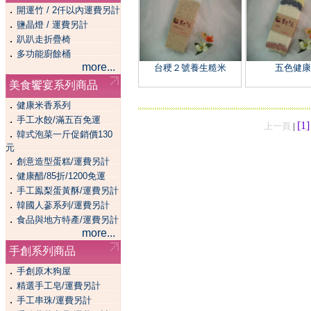
．
開運竹 / 2仟以內運費另計
．
鹽晶燈 / 運費另計
．
趴趴走折疊椅
．
多功能廚餘桶
more...
台稉２號養生糙米
五色健康
美食饗宴系列商品
．
健康米香系列
．
手工水餃/滿五百免運
[1
上一頁
|
．
韓式泡菜一斤促銷價130
元
．
創意造型蛋糕/運費另計
．
健康醋/85折/1200免運
．
手工鳯梨蛋黃酥/運費另計
．
韓國人蔘系列/運費另計
．
食品與地方特產/運費另計
more...
手創系列商品
．
手創原木狗屋
．
精選手工皂/運費另計
．
手工串珠/運費另計