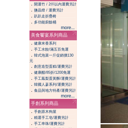
．
開運竹 / 2仟以內運費另計
．
鹽晶燈 / 運費另計
．
趴趴走折疊椅
．
多功能廚餘桶
more...
美食饗宴系列商品
．
健康米香系列
．
手工水餃/滿五百免運
．
韓式泡菜一斤促銷價130
元
．
創意造型蛋糕/運費另計
．
健康醋/85折/1200免運
．
手工鳯梨蛋黃酥/運費另計
．
韓國人蔘系列/運費另計
．
食品與地方特產/運費另計
more...
手創系列商品
．
手創原木狗屋
．
精選手工皂/運費另計
．
手工串珠/運費另計