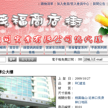
o 全系列商品 momo 全系列商品
|
購物清單
|
加入會員/登入會員中心
|
新聞公告
權商
賞音世
鍾愛媽媽寵愛
居家生活與園
美食饗宴系列
手創系列商
界
爸爸
藝
商品
品
電子報
免費
訂閱：
辦公大樓
上 架 日：
2009/10/27
品 牌：
RC建造
材 質：
尺寸規格：
相關分類：
桃園龜山-近林口長庚
林口地區
商品編號：
H101