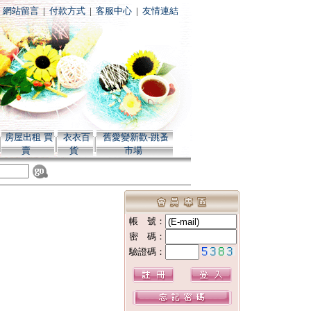
|
網站留言
|
付款方式
|
客服中心
|
友情連結
房屋出租 買
衣衣百
舊愛變新歡-跳蚤
賣
貨
市場
帳 號：
密 碼：
驗證碼：