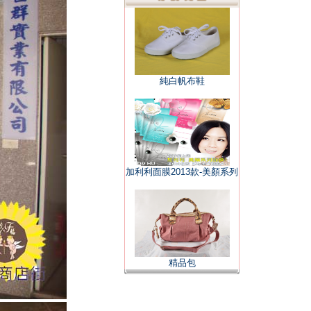
林口文化二路一段
純白帆布鞋
龜山文興路-辦公大樓
加利利面膜2013款-美顏系列
純白帆布鞋
精品包
純白帆布鞋