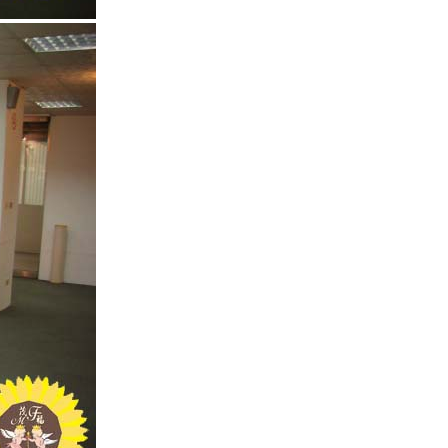
雀巢咖啡花綻極賞禮盒-日本
製造
曼谷包-花色系列
2013茂福中秋禮盒 -鳯梨酥-9
顆盒裝禮盒
加利利面膜2013款-山茶花極