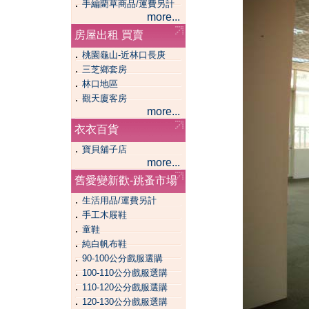
．
手編藺草商品/運費另計
more...
房屋出租 買賣
．
桃園龜山-近林口長庚
．
三芝鄉套房
．
林口地區
．
觀天廈客房
more...
衣衣百貨
．
寶貝舖子店
more...
舊愛變新歡-跳蚤市場
．
生活用品/運費另計
．
手工木屐鞋
．
童鞋
．
純白帆布鞋
．
90-100公分戲服選購
．
100-110公分戲服選購
．
110-120公分戲服選購
．
120-130公分戲服選購