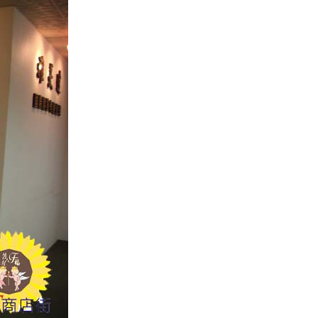
臺灣通U活卡
高麗太極蔘正果
太極高麗天壹人蔘膠囊
(GOLD)