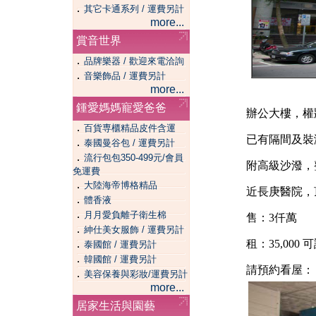
．
其它卡通系列 / 運費另計
more...
賞音世界
．
品牌樂器 / 歡迎來電洽詢
．
音樂飾品 / 運費另計
more...
鍾愛媽媽寵愛爸爸
辦公大樓，權
．
百貨専櫃精品皮件含運
已有隔間及裝
．
泰國曼谷包 / 運費另計
．
流行包包350-499元/會員
附高級沙潑，
免運費
．
大陸海帝博格精品
近長庚醫院，
．
體香液
．
月月愛負離子衛生棉
售：3仟萬
．
紳仕美女服飾 / 運費另計
．
租：35,000
泰國館 / 運費另計
．
韓國館 / 運費另計
請預約看屋：
．
美容保養與彩妝/運費另計
more...
居家生活與園藝