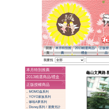
特別推薦 yoy
回首
本月特別推
2013精選商品/
正版授
頁
薦
禮盒
品
我要找
本月特別推薦
龜山文興路-
2013精選商品/禮盒
正版授權商品
．
MOMO蟲系列
．
YOYO家族系列
．
哆啦A夢系列
．
Disney系列 / 運費另計