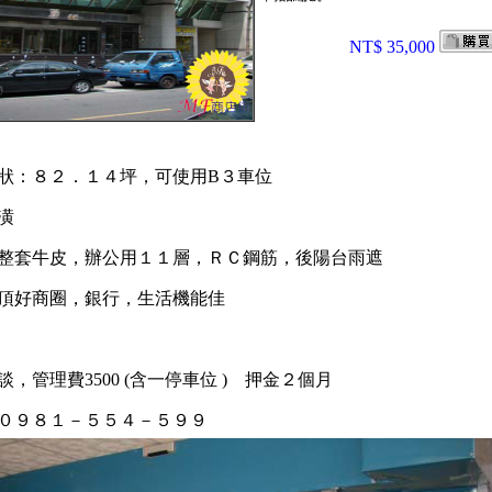
NT$ 35,000
狀：８２．１４坪，可使用B３車位
潢
整套牛皮，辦公用１１層，ＲＣ鋼筋，後陽台雨遮
頂好商圈，銀行，生活機能佳
 可談，管理費3500 (含一停車位 ) 押金２個月
０９８１－５５４－５９９