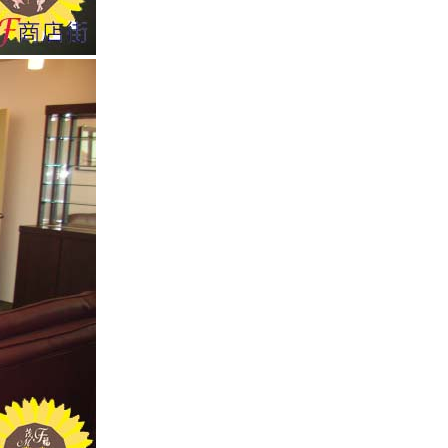
潤鎖水
趴趴走折疊椅
加利利面膜2013款-美顏系列
玉里名產東豐特極品文旦一
箱10斤-999免運費