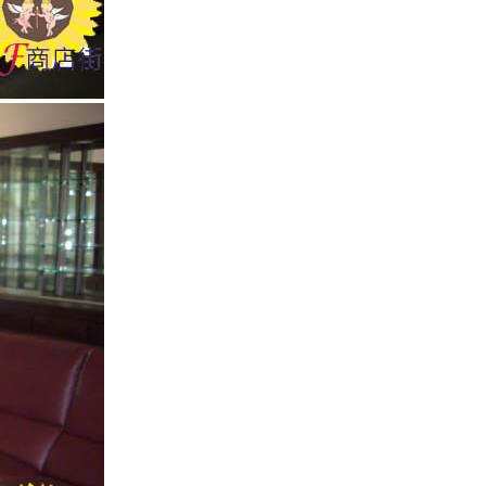
2013茂福中秋禮盒-鳯梨酥 蛋
黃酥 咖哩酥
夏威夷可娜咖啡
黃金曼特寧咖啡禮盒