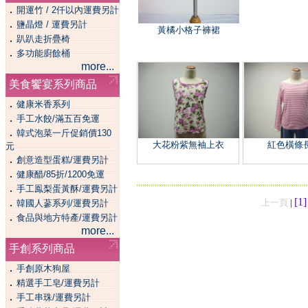
．
開運竹 / 2仟以內運費另計
．
鹽晶燈 / 運費另計
黃橘小格子褲裙
．
趴趴走折疊椅
．
多功能廚餘桶
more...
美食饗宴系列商品
．
健康米香系列
．
手工水餃/滿五百免運
．
韓式泡菜一斤促銷價130
大花粉紫無袖上衣
紅色橫條
元
．
創意造型蛋糕/運費另計
．
健康醋/85折/1200免運
．
手工鳯梨蛋黃酥/運費另計
[1
．
上一頁
|
韓國人蔘系列/運費另計
．
食品與地方特產/運費另計
more...
手創系列商品
．
手創原木狗屋
．
精選手工皂/運費另計
．
手工串珠/運費另計