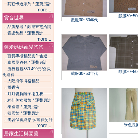
．
其它卡通系列 / 運費另計
more...
戲服30~5
賞音世界
戲服30~50年代
．
品牌樂器 / 歡迎來電洽詢
．
音樂飾品 / 運費另計
more...
鍾愛媽媽寵愛爸爸
．
百貨専櫃精品皮件含運
．
泰國曼谷包 / 運費另計
．
流行包包350-499元/會員
戲服30~5
戲服30~50年代
免運費
．
大陸海帝博格精品
．
體香液
．
月月愛負離子衛生棉
．
紳仕美女服飾 / 運費另計
．
泰國館 / 運費另計
．
韓國館 / 運費另計
．
美容保養與彩妝/運費另計
米色長
more...
居家生活與園藝