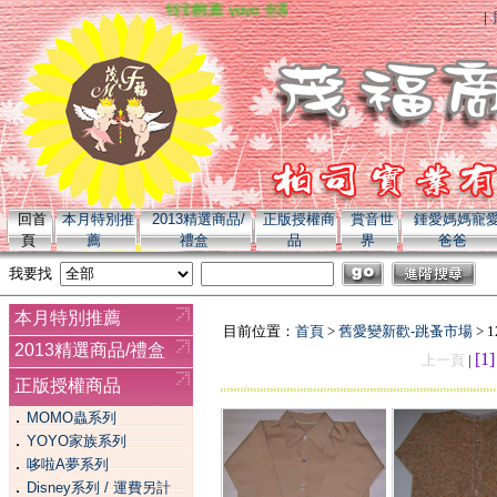
特別推薦 yoyo 全系列商品 momo 全系列商品
|
回首
本月特別推
2013精選商品/
正版授權商
賞音世
鍾愛媽媽寵
頁
薦
禮盒
品
界
爸爸
我要找
本月特別推薦
目前位置：
首頁
>
舊愛變新歡-跳蚤市場
> 
2013精選商品/禮盒
[1
上一頁
|
正版授權商品
．
MOMO蟲系列
．
YOYO家族系列
．
哆啦A夢系列
．
Disney系列 / 運費另計