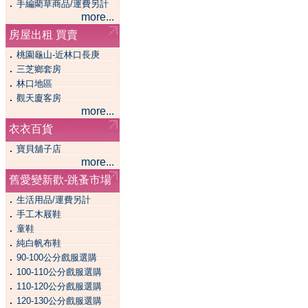
．
手編藺草商品/運費另計
more...
房屋出租 買賣
．
桃園龜山-近林口長庚
．
三芝鄉套房
．
林口地區
．
觀天廈客房
more...
衣衣百貨
．
寶貝舖子店
more...
舊愛變新歡-跳蚤市場
．
生活用品/運費另計
．
手工木屐鞋
．
童鞋
．
純白帆布鞋
．
90-100公分戲服選購
．
100-110公分戲服選購
．
110-120公分戲服選購
．
120-130公分戲服選購