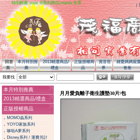
特別推薦 yoyo 全系列商品 momo 全系列商品
|
回首
本月特別推
2013精選商品/
正版授權商
賞音世
鍾愛媽媽寵
頁
薦
禮盒
品
界
爸爸
我要找
本月特別推薦
月月愛負離子衛生護墊30片/包
2013精選商品/禮盒
正版授權商品
．
MOMO蟲系列
．
YOYO家族系列
．
哆啦A夢系列
．
Disney系列 / 運費另計