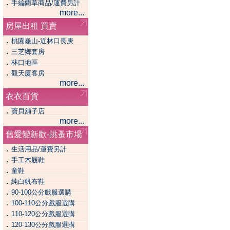
．
手編藺草商品/運費另計
more...
房屋出租 買賣
．
桃園龜山-近林口長庚
．
三芝鄉套房
．
林口地區
．
觀天廈客房
more...
衣衣百貨
．
寶貝舖子店
more...
舊愛變新歡-跳蚤市場
．
生活用品/運費另計
．
手工木屐鞋
．
童鞋
．
純白帆布鞋
．
90-100公分戲服選購
．
100-110公分戲服選購
．
110-120公分戲服選購
．
120-130公分戲服選購