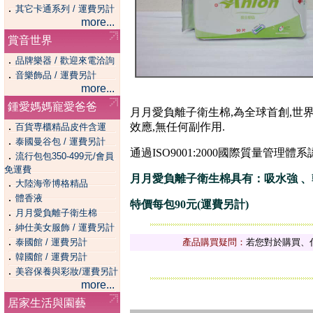
．
其它卡通系列 / 運費另計
more...
賞音世界
．
品牌樂器 / 歡迎來電洽詢
．
音樂飾品 / 運費另計
more...
鍾愛媽媽寵愛爸爸
月月愛負離子衛生棉,為全球首創,世
．
效應,無任何副作用.
百貨専櫃精品皮件含運
．
泰國曼谷包 / 運費另計
通過ISO9001:2000國際質量管理體
．
流行包包350-499元/會員
免運費
月月愛負離子衛生棉具有：吸水強 
．
大陸海帝博格精品
．
體香液
特價每包90元(運費另計)
．
月月愛負離子衛生棉
．
紳仕美女服飾 / 運費另計
．
泰國館 / 運費另計
產品購買疑問：
若您對於購買、
．
韓國館 / 運費另計
．
美容保養與彩妝/運費另計
more...
居家生活與園藝