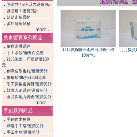
建議購買的商品：選
．
開運竹 / 2仟以內運費另計
．
鹽晶燈 / 運費另計
．
趴趴走折疊椅
．
多功能廚餘桶
more...
美食饗宴系列商品
．
健康米香系列
月月愛負離子柔棉日用衛生棉
月月愛負
．
手工水餃/滿五百免運
10片/包
．
韓式泡菜一斤促銷價130
元
．
創意造型蛋糕/運費另計
．
健康醋/85折/1200免運
．
手工鳯梨蛋黃酥/運費另計
．
韓國人蔘系列/運費另計
．
食品與地方特產/運費另計
more...
手創系列商品
．
手創原木狗屋
．
精選手工皂/運費另計
．
手工串珠/運費另計