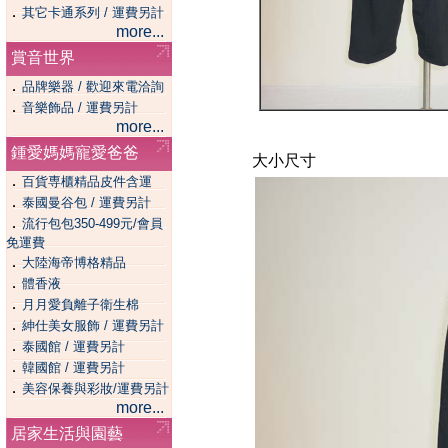
．
其它卡通系列 / 運費另計
more...
賞音世界
．
品牌樂器 / 歡迎來電洽詢
．
音樂飾品 / 運費另計
more...
鍾愛媽媽寵愛爸爸
大小尺寸
．
百貨専櫃精品皮件含運
．
泰國曼谷包 / 運費另計
．
流行包包350-499元/會員
免運費
．
大陸海帝博格精品
．
體香液
．
月月愛負離子衛生棉
．
紳仕美女服飾 / 運費另計
．
泰國館 / 運費另計
．
韓國館 / 運費另計
．
美容保養與彩妝/運費另計
more...
居家生活與園藝