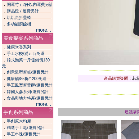
．
開運竹 / 2仟以內運費另計
．
鹽晶燈 / 運費另計
．
趴趴走折疊椅
．
多功能廚餘桶
more...
美食饗宴系列商品
．
健康米香系列
．
手工水餃/滿五百免運
．
韓式泡菜一斤促銷價130
元
．
創意造型蛋糕/運費另計
．
產品購買疑問：
若
健康醋/85折/1200免運
．
手工鳯梨蛋黃酥/運費另計
．
韓國人蔘系列/運費另計
．
食品與地方特產/運費另計
more...
手創系列商品
建議購
．
手創原木狗屋
．
精選手工皂/運費另計
．
手工串珠/運費另計