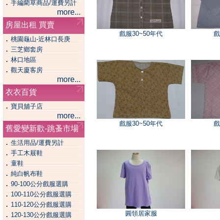
．
手編藺草商品/運費另計
more...
房屋出租 買賣
戲服30~50年代
戲
．
桃園龜山-近林口長庚
．
三芝鄉套房
．
林口地區
．
觀天廈客房
more...
衣衣百貨
．
寶貝舖子店
more...
戲服30~50年代
戲
舊愛變新歡-跳蚤市場
．
生活用品/運費另計
．
手工木屐鞋
．
童鞋
．
純白帆布鞋
．
90-100公分戲服選購
．
100-110公分戲服選購
．
110-120公分戲服選購
圓領居家服
．
120-130公分戲服選購