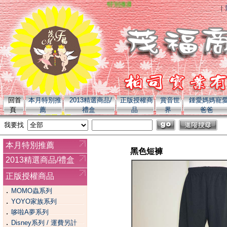
特別推薦 yoyo 全系列商品 momo 全系列商
|
回首
本月特別推
2013精選商品/
正版授權商
賞音世
鍾愛媽媽寵
頁
薦
禮盒
品
界
爸爸
我要找
本月特別推薦
黑色短褲
2013精選商品/禮盒
正版授權商品
．
MOMO蟲系列
．
YOYO家族系列
．
哆啦A夢系列
．
Disney系列 / 運費另計