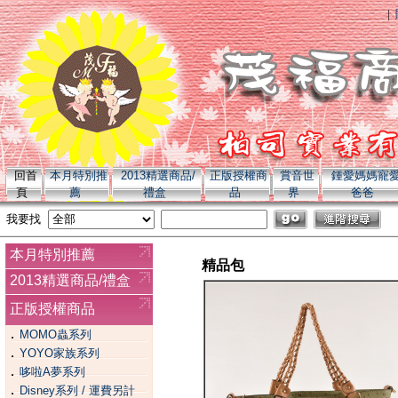
特別推薦 yoyo 全系列商品 mom
|
回首
本月特別推
2013精選商品/
正版授權商
賞音世
鍾愛媽媽寵
頁
薦
禮盒
品
界
爸爸
我要找
本月特別推薦
精品包
2013精選商品/禮盒
正版授權商品
．
MOMO蟲系列
．
YOYO家族系列
．
哆啦A夢系列
．
Disney系列 / 運費另計