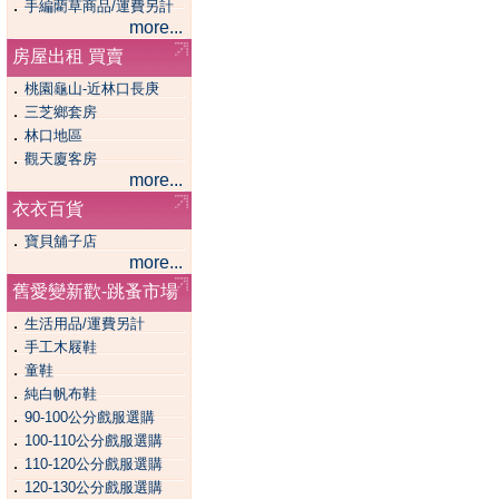
．
手編藺草商品/運費另計
more...
房屋出租 買賣
．
桃園龜山-近林口長庚
．
三芝鄉套房
．
林口地區
．
觀天廈客房
more...
衣衣百貨
．
寶貝舖子店
more...
舊愛變新歡-跳蚤市場
．
生活用品/運費另計
．
手工木屐鞋
．
童鞋
．
純白帆布鞋
．
90-100公分戲服選購
．
100-110公分戲服選購
．
110-120公分戲服選購
．
120-130公分戲服選購