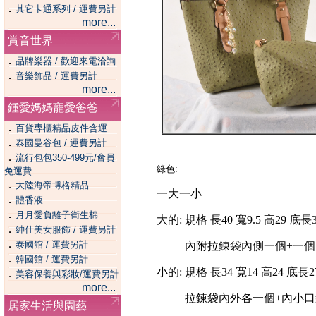
．
其它卡通系列 / 運費另計
more...
賞音世界
．
品牌樂器 / 歡迎來電洽詢
．
音樂飾品 / 運費另計
more...
鍾愛媽媽寵愛爸爸
．
百貨専櫃精品皮件含運
．
泰國曼谷包 / 運費另計
．
流行包包350-499元/會員
綠色:
免運費
．
大陸海帝博格精品
一大一小
．
體香液
．
月月愛負離子衛生棉
大的: 規格 長40 寬9.5 高29 底長
．
紳仕美女服飾 / 運費另計
．
泰國館 / 運費另計
內附拉錬袋內側一個+一個口
．
韓國館 / 運費另計
小的: 規格 長34 寛14 高24 底長2
．
美容保養與彩妝/運費另計
more...
拉錬袋內外各一個+內小口袋
居家生活與園藝