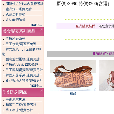
原價 :3990,特價3200(含運)
．
開運竹 / 2仟以內運費另計
．
鹽晶燈 / 運費另計
．
趴趴走折疊椅
．
多功能廚餘桶
more...
產品購買疑問：
若您對於
美食饗宴系列商品
．
健康米香系列
．
手工水餃/滿五百免運
．
韓式泡菜一斤促銷價130
建議購買的商
元
．
創意造型蛋糕/運費另計
．
健康醋/85折/1200免運
．
手工鳯梨蛋黃酥/運費另計
．
韓國人蔘系列/運費另計
．
食品與地方特產/運費另計
more...
手創系列商品
精品
．
手創原木狗屋
．
精選手工皂/運費另計
．
手工串珠/運費另計