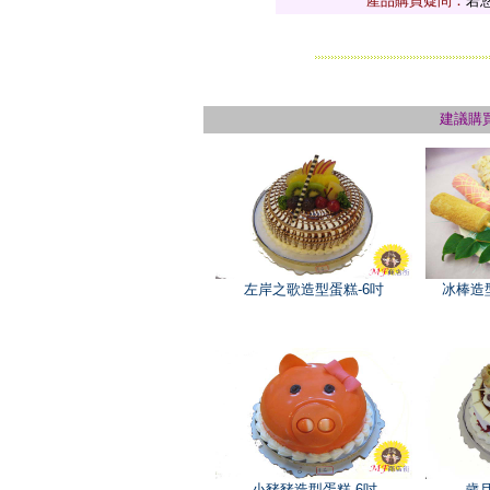
產品購買疑問：
若
建議購
左岸之歌造型蛋糕-6吋
冰棒造
小豬豬造型蛋糕-6吋
歲月