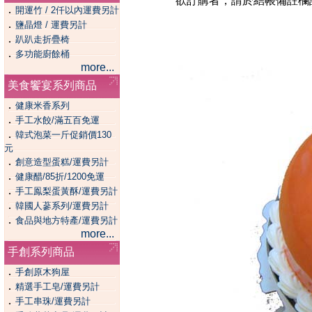
欲訂購者，請於結帳備註欄註明
．
開運竹 / 2仟以內運費另計
．
鹽晶燈 / 運費另計
．
趴趴走折疊椅
．
多功能廚餘桶
more...
美食饗宴系列商品
．
健康米香系列
．
手工水餃/滿五百免運
．
韓式泡菜一斤促銷價130
元
．
創意造型蛋糕/運費另計
．
健康醋/85折/1200免運
．
手工鳯梨蛋黃酥/運費另計
．
韓國人蔘系列/運費另計
．
食品與地方特產/運費另計
more...
手創系列商品
．
手創原木狗屋
．
精選手工皂/運費另計
．
手工串珠/運費另計