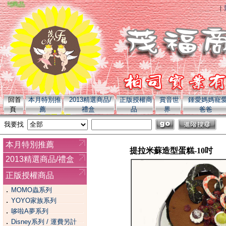
商品
|
回首
本月特別推
2013精選商品/
正版授權商
賞音世
鍾愛媽媽寵
頁
薦
禮盒
品
界
爸爸
我要找
本月特別推薦
提拉米蘇造型蛋糕-10吋
2013精選商品/禮盒
正版授權商品
．
MOMO蟲系列
．
YOYO家族系列
．
哆啦A夢系列
．
Disney系列 / 運費另計