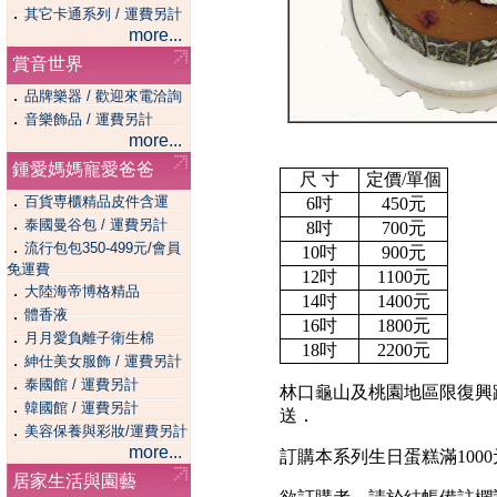
．
其它卡通系列 / 運費另計
more...
賞音世界
．
品牌樂器 / 歡迎來電洽詢
．
音樂飾品 / 運費另計
more...
鍾愛媽媽寵愛爸爸
尺 寸
定價/單個
．
百貨専櫃精品皮件含運
6吋
450元
．
泰國曼谷包 / 運費另計
8吋
700元
．
流行包包350-499元/會員
10吋
900元
免運費
12吋
1100元
．
大陸海帝博格精品
14吋
1400元
．
體香液
16吋
1800元
．
月月愛負離子衛生棉
18吋
2200元
．
紳仕美女服飾 / 運費另計
．
泰國館 / 運費另計
林口龜山及桃園地區限復興
．
韓國館 / 運費另計
送．
．
美容保養與彩妝/運費另計
more...
訂購本系列生日蛋糕滿1000
居家生活與園藝