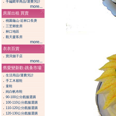
．
手編藺草商品/運費另計
more...
房屋出租 買賣
．
桃園龜山-近林口長庚
．
三芝鄉套房
．
林口地區
．
觀天廈客房
more...
衣衣百貨
．
寶貝舖子店
more...
舊愛變新歡-跳蚤市場
．
生活用品/運費另計
．
手工木屐鞋
．
童鞋
．
純白帆布鞋
．
90-100公分戲服選購
．
100-110公分戲服選購
．
110-120公分戲服選購
．
120-130公分戲服選購