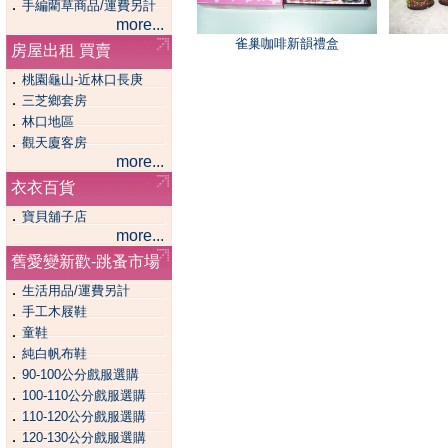
．
手編藺草商品/運費另計
more...
雀巢咖啡新韻禮盒
房屋出租 買賣
．
桃園龜山-近林口長庚
．
三芝鄉套房
．
林口地區
．
觀天廈客房
more...
衣衣百貨
．
寶貝舖子店
more...
舊愛變新歡-跳蚤市場
．
生活用品/運費另計
．
手工木屐鞋
．
童鞋
．
純白帆布鞋
．
90-100公分戲服選購
．
100-110公分戲服選購
．
110-120公分戲服選購
．
120-130公分戲服選購