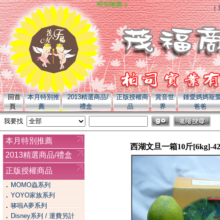
特別推薦 yoyo 全系列商品 momo 全系列商品
|
回首
本月特別推
2013精選商品/
正版授權商
賞音世
鍾愛媽媽寵
頁
薦
禮盒
品
界
爸爸
我要找
本月特別推薦
西湖文旦一箱10斤[6kg]-4
2013精選商品/禮盒
正版授權商品
．
MOMO蟲系列
．
YOYO家族系列
．
哆啦A夢系列
．
Disney系列 / 運費另計