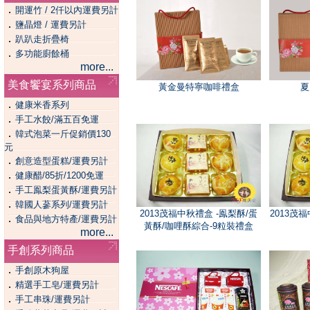
．
開運竹 / 2仟以內運費另計
．
鹽晶燈 / 運費另計
．
趴趴走折疊椅
．
多功能廚餘桶
more...
美食饗宴系列商品
黃金曼特寧咖啡禮盒
夏
．
健康米香系列
．
手工水餃/滿五百免運
．
韓式泡菜一斤促銷價130
元
．
創意造型蛋糕/運費另計
．
健康醋/85折/1200免運
．
手工鳯梨蛋黃酥/運費另計
．
韓國人蔘系列/運費另計
2013茂福中秋禮盒 -鳯梨酥/蛋
2013茂
．
食品與地方特產/運費另計
黃酥/咖哩酥綜合-9粒裝禮盒
more...
手創系列商品
．
手創原木狗屋
．
精選手工皂/運費另計
．
手工串珠/運費另計