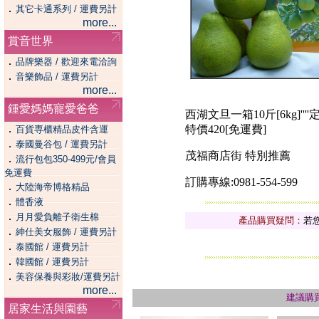
．
其它卡通系列 / 運費另計
more...
賞音世界
．
品牌樂器 / 歡迎來電洽詢
．
音樂飾品 / 運費另計
more...
鍾愛媽媽寵愛爸爸
西湖文旦一箱10斤[6kg]''''
．
特價420[免運費]
百貨専櫃精品皮件含運
．
泰國曼谷包 / 運費另計
茂福商店街 特別推薦
．
流行包包350-499元/會員
免運費
訂購專線:0981-554-599
．
大陸海帝博格精品
．
體香液
．
月月愛負離子衛生棉
產品購買疑問：
若
．
紳仕美女服飾 / 運費另計
．
泰國館 / 運費另計
．
韓國館 / 運費另計
．
美容保養與彩妝/運費另計
more...
建議購
居家生活與園藝