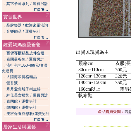
．
其它卡通系列 / 運費另計
more...
賞音世界
．
品牌樂器 / 歡迎來電洽詢
．
音樂飾品 / 運費另計
more...
鍾愛媽媽寵愛爸爸
出貨以現貨為主
．
百貨専櫃精品皮件含運
．
泰國曼谷包 / 運費另計
規格cm
衣服(長
．
流行包包350-499元/會員
80cm~110cm
300元
免運費
120cm~130cm
320元
．
大陸海帝博格精品
140cm~150cm
．
350元
體香液
．
160cm以上
需另
月月愛負離子衛生棉
．
紳仕美女服飾 / 運費另計
帆布鞋
．
泰國館 / 運費另計
．
韓國館 / 運費另計
產品購買疑問：
若
．
美容保養與彩妝/運費另計
more...
居家生活與園藝