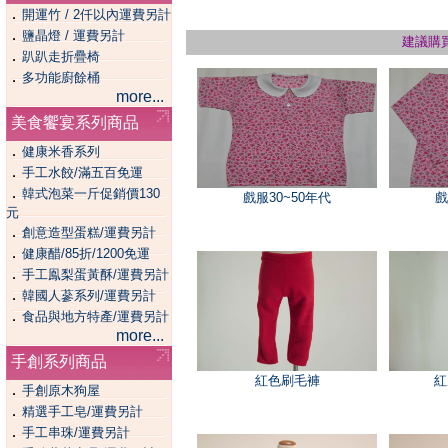
．
開運竹 / 2仟以內運費另計
．
鹽晶燈 / 運費另計
建議購
．
趴趴走折疊椅
．
多功能廚餘桶
more...
美食饗宴系列商品
．
健康米香系列
．
手工水餃/滿五百免運
．
韓式泡菜一斤促銷價130
戲服30~50年代
戲
元
．
創意造型蛋糕/運費另計
．
健康醋/85折/1200免運
．
手工鳯梨蛋黃酥/運費另計
．
韓國人蔘系列/運費另計
．
食品與地方特產/運費另計
more...
手創系列商品
紅色刷毛褲
紅
．
手創原木狗屋
．
精選手工皂/運費另計
．
手工串珠/運費另計