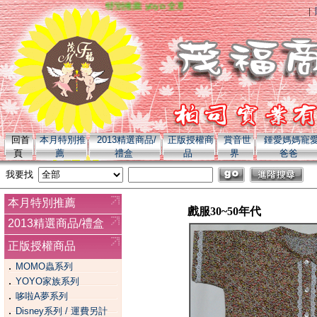
特別推薦 yoyo 全系列商品 momo 全系列商品
|
回首
本月特別推
2013精選商品/
正版授權商
賞音世
鍾愛媽媽寵
頁
薦
禮盒
品
界
爸爸
我要找
本月特別推薦
戲服30~50年代
2013精選商品/禮盒
正版授權商品
．
MOMO蟲系列
．
YOYO家族系列
．
哆啦A夢系列
．
Disney系列 / 運費另計