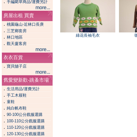
．
手編藺草商品/運費另計
more...
房屋出租 買賣
．
桃園龜山-近林口長庚
．
三芝鄉套房
綠花長袖毛衣
．
林口地區
．
觀天廈客房
more...
衣衣百貨
．
寶貝舖子店
more...
舊愛變新歡-跳蚤市場
．
生活用品/運費另計
．
手工木屐鞋
．
童鞋
．
純白帆布鞋
．
90-100公分戲服選購
．
100-110公分戲服選購
．
110-120公分戲服選購
．
120-130公分戲服選購