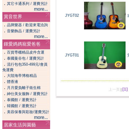
．
其它卡通系列 / 運費另計
more...
JYGT02
賞音世界
．
品牌樂器 / 歡迎來電洽詢
．
音樂飾品 / 運費另計
more...
鍾愛媽媽寵愛爸爸
．
百貨専櫃精品皮件含運
JYGT01
．
泰國曼谷包 / 運費另計
．
流行包包350-499元/會員
免運費
．
大陸海帝博格精品
．
體香液
．
月月愛負離子衛生棉
[1]
上一頁
|
．
紳仕美女服飾 / 運費另計
．
泰國館 / 運費另計
．
韓國館 / 運費另計
．
美容保養與彩妝/運費另計
more...
居家生活與園藝