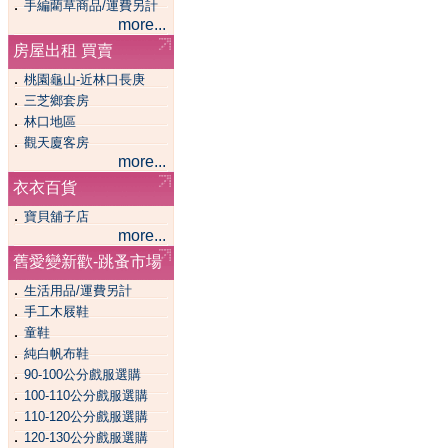
．
手編藺草商品/運費另計
more...
房屋出租 買賣
．
桃園龜山-近林口長庚
．
三芝鄉套房
．
林口地區
．
觀天廈客房
more...
衣衣百貨
．
寶貝舖子店
more...
舊愛變新歡-跳蚤市場
．
生活用品/運費另計
．
手工木屐鞋
．
童鞋
．
純白帆布鞋
．
90-100公分戲服選購
．
100-110公分戲服選購
．
110-120公分戲服選購
．
120-130公分戲服選購