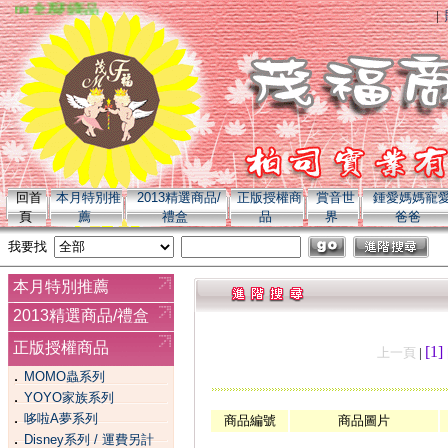
omo 全系列商品
|
回首
本月特別推
2013精選商品/
正版授權商
賞音世
鍾愛媽媽寵
頁
薦
禮盒
品
界
爸爸
我要找
本月特別推薦
2013精選商品/禮盒
正版授權商品
[1]
上一頁
|
．
MOMO蟲系列
．
YOYO家族系列
．
哆啦A夢系列
商品編號
商品圖片
．
Disney系列 / 運費另計