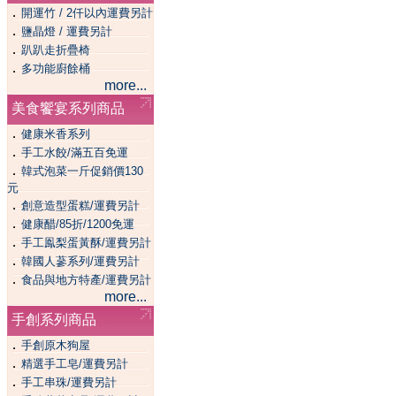
．
開運竹 / 2仟以內運費另計
．
鹽晶燈 / 運費另計
．
趴趴走折疊椅
．
多功能廚餘桶
more...
美食饗宴系列商品
．
健康米香系列
．
手工水餃/滿五百免運
．
韓式泡菜一斤促銷價130
元
．
創意造型蛋糕/運費另計
．
健康醋/85折/1200免運
．
手工鳯梨蛋黃酥/運費另計
．
韓國人蔘系列/運費另計
．
食品與地方特產/運費另計
more...
手創系列商品
．
手創原木狗屋
．
精選手工皂/運費另計
．
手工串珠/運費另計